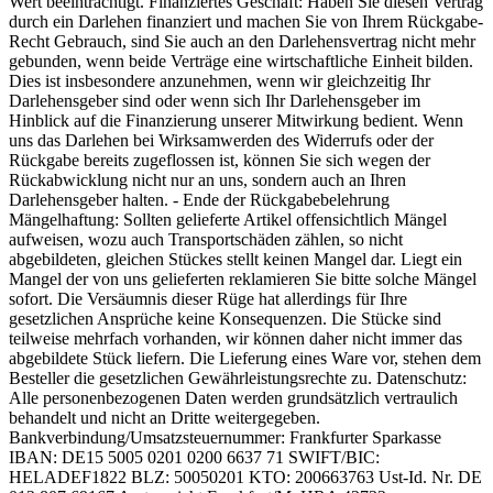
Wert beeinträchtigt. Finanziertes Geschäft: Haben Sie diesen Vertrag
durch ein Darlehen finanziert und machen Sie von Ihrem Rückgabe-
Recht Gebrauch, sind Sie auch an den Darlehensvertrag nicht mehr
gebunden, wenn beide Verträge eine wirtschaftliche Einheit bilden.
Dies ist insbesondere anzunehmen, wenn wir gleichzeitig Ihr
Darlehensgeber sind oder wenn sich Ihr Darlehensgeber im
Hinblick auf die Finanzierung unserer Mitwirkung bedient. Wenn
uns das Darlehen bei Wirksamwerden des Widerrufs oder der
Rückgabe bereits zugeflossen ist, können Sie sich wegen der
Rückabwicklung nicht nur an uns, sondern auch an Ihren
Darlehensgeber halten. - Ende der Rückgabebelehrung
Mängelhaftung: Sollten gelieferte Artikel offensichtlich Mängel
aufweisen, wozu auch Transportschäden zählen, so nicht
abgebildeten, gleichen Stückes stellt keinen Mangel dar. Liegt ein
Mangel der von uns gelieferten reklamieren Sie bitte solche Mängel
sofort. Die Versäumnis dieser Rüge hat allerdings für Ihre
gesetzlichen Ansprüche keine Konsequenzen. Die Stücke sind
teilweise mehrfach vorhanden, wir können daher nicht immer das
abgebildete Stück liefern. Die Lieferung eines Ware vor, stehen dem
Besteller die gesetzlichen Gewährleistungsrechte zu. Datenschutz:
Alle personenbezogenen Daten werden grundsätzlich vertraulich
behandelt und nicht an Dritte weitergegeben.
Bankverbindung/Umsatzsteuernummer: Frankfurter Sparkasse
IBAN: DE15 5005 0201 0200 6637 71 SWIFT/BIC:
HELADEF1822 BLZ: 50050201 KTO: 200663763 Ust-Id. Nr. DE