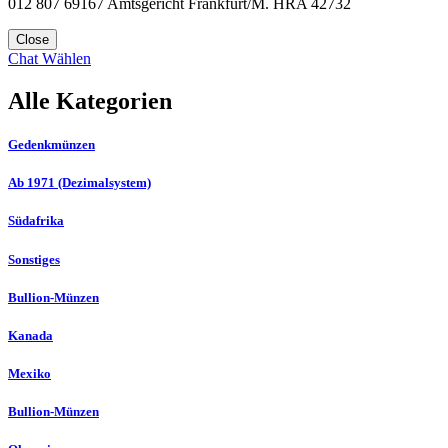
012 807 69167 Amtsgericht Frankfurt/M. HRA 42732
Close
Chat
Wählen
Alle Kategorien
Gedenkmünzen
Ab 1971 (Dezimalsystem)
Südafrika
Sonstiges
Bullion-Münzen
Kanada
Mexiko
Bullion-Münzen