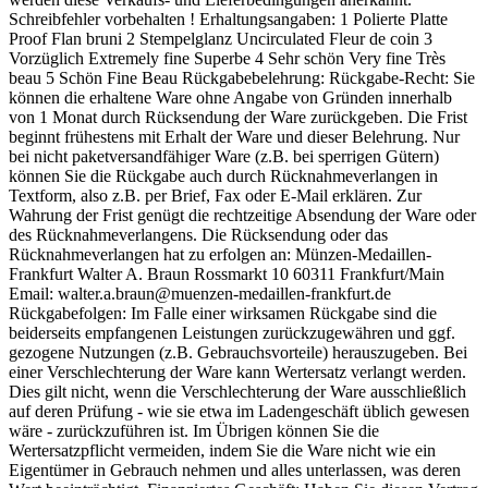
Schreibfehler vorbehalten ! Erhaltungsangaben: 1 Polierte Platte
Proof Flan bruni 2 Stempelglanz Uncirculated Fleur de coin 3
Vorzüglich Extremely fine Superbe 4 Sehr schön Very fine Très
beau 5 Schön Fine Beau Rückgabebelehrung: Rückgabe-Recht: Sie
können die erhaltene Ware ohne Angabe von Gründen innerhalb
von 1 Monat durch Rücksendung der Ware zurückgeben. Die Frist
beginnt frühestens mit Erhalt der Ware und dieser Belehrung. Nur
bei nicht paketversandfähiger Ware (z.B. bei sperrigen Gütern)
können Sie die Rückgabe auch durch Rücknahmeverlangen in
Textform, also z.B. per Brief, Fax oder E-Mail erklären. Zur
Wahrung der Frist genügt die rechtzeitige Absendung der Ware oder
des Rücknahmeverlangens. Die Rücksendung oder das
Rücknahmeverlangen hat zu erfolgen an: Münzen-Medaillen-
Frankfurt Walter A. Braun Rossmarkt 10 60311 Frankfurt/Main
Email: walter.a.braun@muenzen-medaillen-frankfurt.de
Rückgabefolgen: Im Falle einer wirksamen Rückgabe sind die
beiderseits empfangenen Leistungen zurückzugewähren und ggf.
gezogene Nutzungen (z.B. Gebrauchsvorteile) herauszugeben. Bei
einer Verschlechterung der Ware kann Wertersatz verlangt werden.
Dies gilt nicht, wenn die Verschlechterung der Ware ausschließlich
auf deren Prüfung - wie sie etwa im Ladengeschäft üblich gewesen
wäre - zurückzuführen ist. Im Übrigen können Sie die
Wertersatzpflicht vermeiden, indem Sie die Ware nicht wie ein
Eigentümer in Gebrauch nehmen und alles unterlassen, was deren