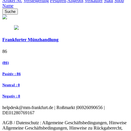
Artikel Nr.
Versteigerung
Festpreis
Angebot
Verkäufer
Stadt
Shop
Name
Frankfurter Münzhandlung
86
(86)
Positiv : 86
Neutral : 0
Negativ : 0
helpdesk@mm-frankfurt.de | Roßmarkt |06926090656 |
DE01280769167
AGB / Datenschutz : Allgemeine Geschäftsbedingungen, Hinweise
Allgemeine Geschäftsbedingungen, Hinweise zu Rückgaberecht,