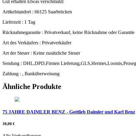
Gut erhalten Etwas verschmutzt
Artikelstandort :
66125 Saarbrücken
Lieferzeit :
1 Tag
Rücknahmegarantie :
Privatverkauf, keine Rücknahme oder Garantie
Art des Verkäufers :
Privatverkäufer
Art der Steuer :
Keine zusätzliche Steuer
Sendung :
DHL,DPD,Firmen Lieferung,GLS,Hermes,Loomis,Prose
Zahlung :
, Banküberweisung
Ähnliche Produkte
75 JAHRE DAIMLER BENZ - Gottlieb Daimler und Karl Benz
30,00 €
Alle Verhandlungen