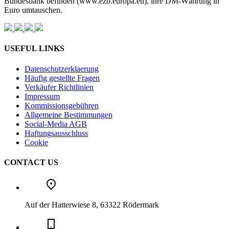
Bundesbank befinden (www.ezb.europa.eu), ihre DM-Währung in
Euro umtauschen.
USEFUL LINKS
Datenschutzerklaerung
Häufig gestellte Fragen
Verkäufer Richtlinien
Impressum
Kommissionsgebühren
Allgemeine Bestimmungen
Social-Media AGB
Haftungsausschluss
Cookie
CONTACT US
Auf der Hatterwiese 8, 63322 Rödermark