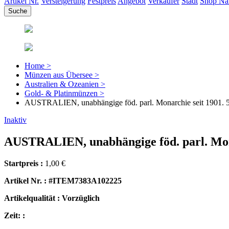
Artikel Nr.
Versteigerung
Festpreis
Angebot
Verkäufer
Stadt
Shop N
Home >
Münzen aus Übersee >
Australien & Ozeanien >
Gold- & Platinmünzen >
AUSTRALIEN, unabhängige föd. parl. Monarchie seit 1901. 5 
Inaktiv
AUSTRALIEN, unabhängige föd. parl. Monar
Startpreis :
1,00 €
Artikel Nr. : #ITEM7383A102225
Artikelqualität : Vorzüglich
Zeit: :