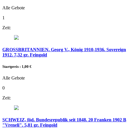
Alle Gebote
1
Zeit:
GROSSBRITANNIEN. Georg V., König 1910-1936. Sovereign
1912. 7,32 gr. Feingold
Startpreis : 1,00 €
Alle Gebote
0
Zeit:
SCHWEIZ, föd. Bundesrepublik seit 1848. 20 Franken 1902 B
"Vreneli". 5,81 gr. Feingold