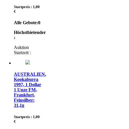
Startpreis : 1,00
€
Alle Gebote:
0
Höchstbietender
:
Auktion
Startzeit :
AUSTRALIEN.
Kookaburra
1997, 1 Dollar
1 Unze FM-
Frankfurt,
Feinsilber:
31,1g
Startpreis : 1,00
€