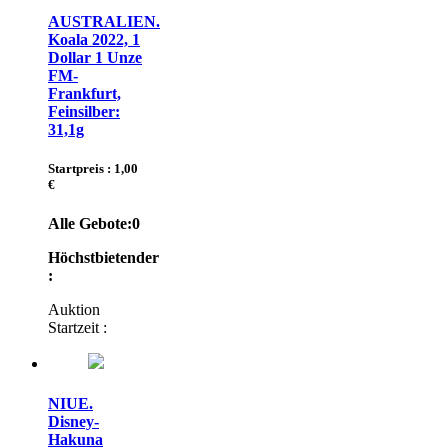
AUSTRALIEN.
Koala 2022, 1
Dollar 1 Unze
FM-
Frankfurt,
Feinsilber:
31,1g
Startpreis : 1,00
€
Alle Gebote:
0
Höchstbietender
:
Auktion
Startzeit :
NIUE.
Disney-
Hakuna