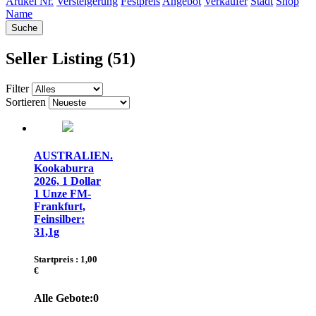
Artikel Nr.
Versteigerung
Festpreis
Angebot
Verkäufer
Stadt
Shop
Name
Seller Listing (51)
Filter
Sortieren
AUSTRALIEN.
Kookaburra
2026, 1 Dollar
1 Unze FM-
Frankfurt,
Feinsilber:
31,1g
Startpreis : 1,00
€
Alle Gebote:
0