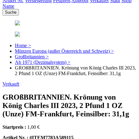
Artikel Nr.
Versteigerung
Festpreis
Angebot
Verkäufer
Stadt
Shop
Name
Home >
Münzen Europa (außer Österreich und Schweiz) >
Großbritannien >
Ab 1971 (Dezimalsystem) >
GROßBRITANNIEN. Krönung von König Charles III 2023,
2 Pfund 1 OZ (Unze) FM-Frankfurt, Feinsilber: 31,1g
Verkauft
GROßBRITANNIEN. Krönung von
König Charles III 2023, 2 Pfund 1 OZ
(Unze) FM-Frankfurt, Feinsilber: 31,1g
Startpreis :
1,00 €
Artikel Nr. : #ITEM7783A589115