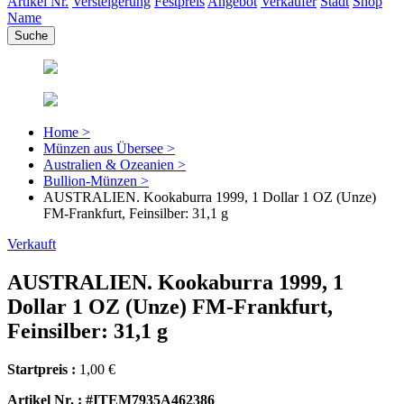
Artikel Nr.
Versteigerung
Festpreis
Angebot
Verkäufer
Stadt
Shop
Name
Home >
Münzen aus Übersee >
Australien & Ozeanien >
Bullion-Münzen >
AUSTRALIEN. Kookaburra 1999, 1 Dollar 1 OZ (Unze)
FM-Frankfurt, Feinsilber: 31,1 g
Verkauft
AUSTRALIEN. Kookaburra 1999, 1
Dollar 1 OZ (Unze) FM-Frankfurt,
Feinsilber: 31,1 g
Startpreis :
1,00 €
Artikel Nr. : #ITEM7935A462386