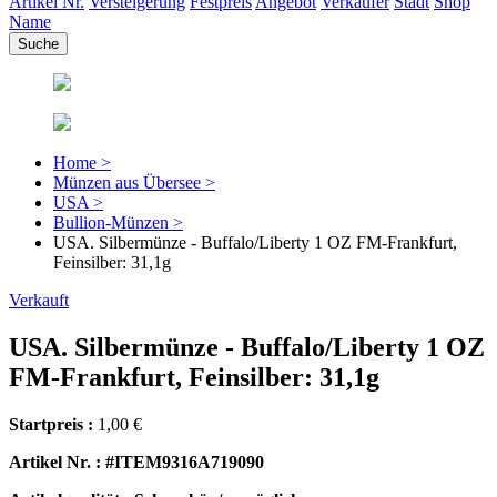
Artikel Nr.
Versteigerung
Festpreis
Angebot
Verkäufer
Stadt
Shop
Name
Home >
Münzen aus Übersee >
USA >
Bullion-Münzen >
USA. Silbermünze - Buffalo/Liberty 1 OZ FM-Frankfurt,
Feinsilber: 31,1g
Verkauft
USA. Silbermünze - Buffalo/Liberty 1 OZ
FM-Frankfurt, Feinsilber: 31,1g
Startpreis :
1,00 €
Artikel Nr. : #ITEM9316A719090