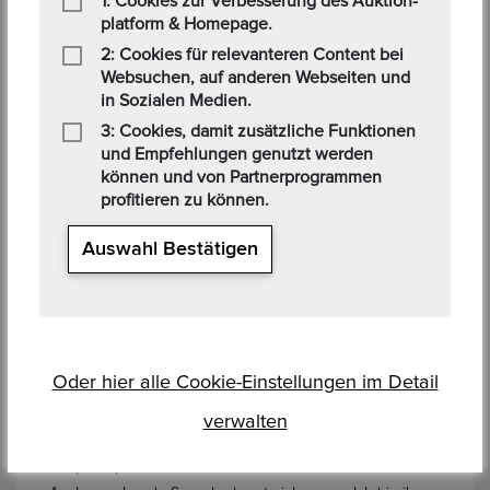
1: Cookies zur Verbesserung des Auktion-
Über den Autor
platform & Homepage.
2: Cookies für relevanteren Content bei
Websuchen, auf anderen Webseiten und
in Sozialen Medien.
3: Cookies, damit zusätzliche Funktionen
und Empfehlungen genutzt werden
können und von Partnerprogrammen
profitieren zu können.
Auswahl Bestätigen
Walter Braun
Ich bin Geschäftsfuhrer der Firma Münzen-Medaillen-
Oder hier alle Cookie-Einstellungen im Detail
Frankfurt. Seit Jahren bieten wir ein breitgefächertes
Angebot an Münzen und Medaillen an. Aufgrund meinr
verwalten
langjährigen Erfahrung bin ich der ideale
Ansprechpartner für Numismatiker und Münzsammler.