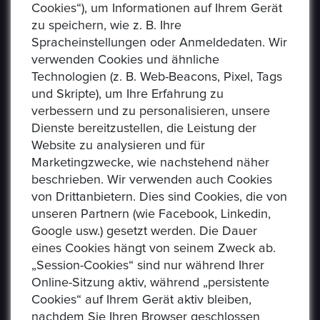
Cookies“), um Informationen auf Ihrem Gerät
Sammlerstücke auf einer E-Auction-Plattform in den
zu speichern, wie z. B. Ihre
Formaten Jetzt kaufen / Angebot / Gebot kaufen und
Spracheinstellungen oder Anmeldedaten. Wir
verkaufen können. Epoxa bietet zusätzlich einen
verwenden Cookies und ähnliche
Umtauschservice von DM zu EUR an. Mit diesem
Technologien (z. B. Web-Beacons, Pixel, Tags
Service können Personen, die sich weit entfernt von
und Skripte), um Ihre Erfahrung zu
den regionalen Standorten der Bundesbank befinden
verbessern und zu personalisieren, unsere
(www.ezb.europa.eu), ihre DM-Währung in Euro
Dienste bereitzustellen, die Leistung der
umtauschen.
Website zu analysieren und für
Marketingzwecke, wie nachstehend näher
beschrieben. Wir verwenden auch Cookies
von Drittanbietern. Dies sind Cookies, die von
unseren Partnern (wie Facebook, Linkedin,
Google usw.) gesetzt werden. Die Dauer
eines Cookies hängt von seinem Zweck ab.
„Session-Cookies“ sind nur während Ihrer
Online-Sitzung aktiv, während „persistente
Cookies“ auf Ihrem Gerät aktiv bleiben,
nachdem Sie Ihren Browser geschlossen