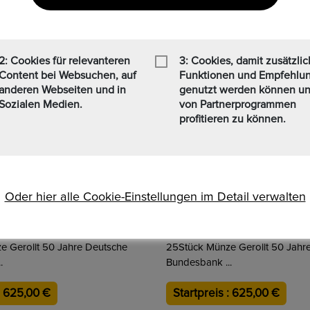
2: Cookies für relevanteren
3: Cookies, damit zusätzli
Content bei Websuchen, auf
Funktionen und Empfehlu
anderen Webseiten und in
genutzt werden können u
Sozialen Medien.
von Partnerprogrammen
profitieren zu können.
Oder hier alle Cookie-Einstellungen im Detail verwalten
e Gerollt 50 Jahre Deutsche
25Stück Münze Gerollt 50 Jahr
.
Bundesbank ...
: 625,00 €
Startpreis : 625,00 €