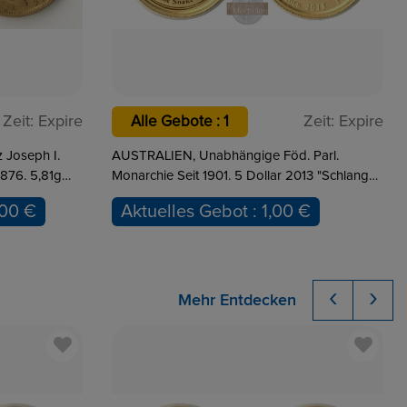
Zeit:
Expire
Zeit:
Expire
Alle Gebote : 7
 Parl.
AUSTRALIEN, Unab. Föd. Parl. Monarchie
013 "Schlange
Seit 1901. 50 Dollar 2013 "Lunar II - Schlange".
ngold
1/2 Unze, 15,55 Gr. Feingold
 €
Aktuelles Gebot : 1.868,00 €
‹
›
Mehr Entdecken