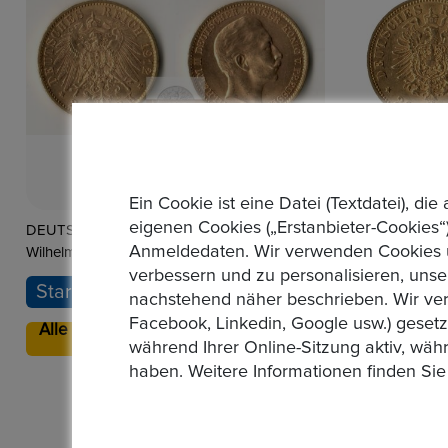
Ein Cookie ist eine Datei (Textdatei), 
eigenen Cookies („Erstanbieter-Cookies“)
DEUTSCHES KAISERREICH. HAMBURG,
DEUTSCHES 
Anmeldedaten. Wir verwenden Cookies un
Freie Und Hansestadt 1871-1918. 20 Mark
Freie Und Han
verbessern und zu personalisieren, unse
1876 J. 7,17 Gr. Feingold
1878 J. 7,17 G
Startpreis : 1,00 €
Startprei
nachstehend näher beschrieben. Wir ver
Facebook, Linkedin, Google usw.) geset
Auktion Startzeit
1 Day
Alle Gebote
Alle Gebo
während Ihrer Online-Sitzung aktiv, wäh
: 0
: 0
01:30:34
haben. Weitere Informationen finden Sie