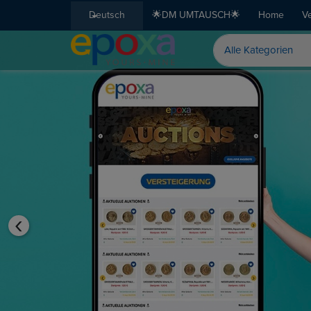
Deutsch
🌟DM UMTAUSCH🌟
Home
V
‹