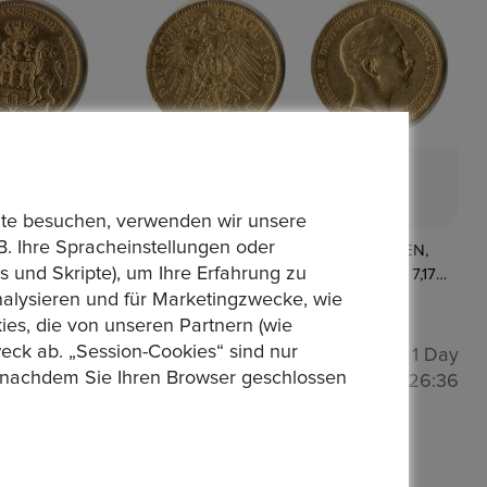
bsite besuchen, verwenden wir unsere
B. Ihre Spracheinstellungen oder
REUSSEN,
DEUTSCHES KAISERREICH. PREUSSEN,
 und Skripte), um Ihre Erfahrung zu
1895 A. 7,17
Wilhelm II., 1888-1918. 20 Mark 1910 J. 7,17 Gr.
analysieren und für Marketingzwecke, wie
Feingold
Startpreis : 1,00 €
es, die von unseren Partnern (wie
eck ab. „Session-Cookies“ sind nur
artzeit
1 Day
Auktion Startzeit
1 Day
Alle Gebote
n, nachdem Sie Ihren Browser geschlossen
: 0
01:26:34
01:24:34