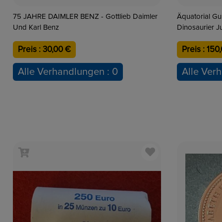
75 JAHRE DAIMLER BENZ - Gottlieb Daimler
Äquatorial Guinea 7000 Fran
Und Karl Benz
Dinosaurier J
Preis : 30,00 €
Preis : 150
Alle Verhandlungen : 0
Alle Ver