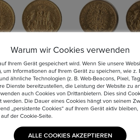
Warum wir Cookies verwenden
die auf Ihrem Gerät gespeichert wird. Wenn Sie unsere We
, um Informationen auf Ihrem Gerät zu speichern, wie z. 
KAISERREICH. HAMBURG,
DEUTSCHES KAISERREICH. P
d ähnliche Technologien (z. B. Web-Beacons, Pixel, Tags
sestadt 1871-1918. 20 Mark
Wilhelm II., 1888-1918. 20 Mark 
re Dienste bereitzustellen, die Leistung der Website zu 
r. Feingold
Gr. Feingold
s : 1,00 €
Startpreis : 1,00 €
wenden auch Cookies von Drittanbietern. Dies sind Cooki
zt werden. Die Dauer eines Cookies hängt von seinem Zw
Auktion Startzeit
1 Day
Auktion St
te
Alle Gebote
rend „persistente Cookies“ auf Ihrem Gerät aktiv bleibe
: 0
01:28:34
 auf der Cookie-Seite.
EXKLUSIVE FESTPREISPRODUKTE
ALLE COOKIES AKZEPTIEREN