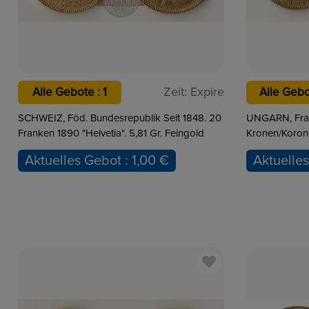
Zeit:
Expire
Alle Gebote : 5
Alle Gebo
UNGARN, Franz Joseph König 1848-1918. 10
ÖSTERREICH, K
Kronen/Korona 1902 KB. 3,05g Feingold
1848-1916. 20
Feingold
Aktuelles Gebot : 367,00 €
Aktuelle