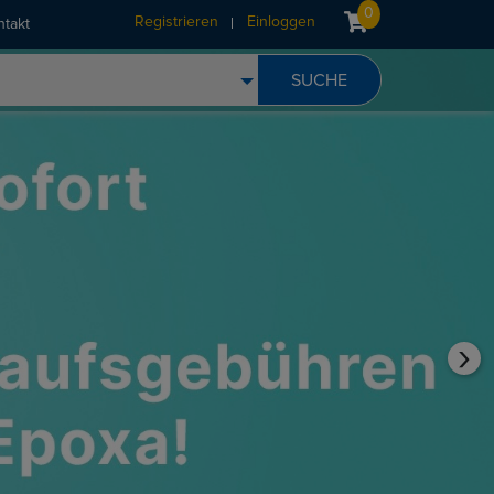
0
Registrieren
Einloggen
ntakt
›