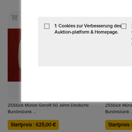
1: Cookies zur Verbesserung des
Auktion-platform & Homepage.
25Stück Münze Gerollt 50 Jahre Deutsche
25Stück Münz
Bundesbank ...
Bundesbank ..
Startpreis : 625,00 €
Startpreis 