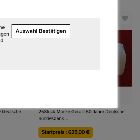
Mehr Entdecken
che
Auswahl Bestätigen
ngen
nd
e Deutsche
25Stück Münze Gerollt 50 Jahre Deutsche
Bundesbank ...
Startpreis : 625,00 €