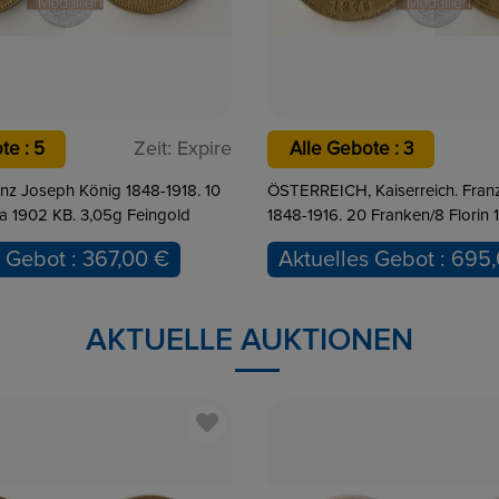
Zeit:
Expire
te : 3
Alle Gebote : 1
aiserreich. Franz Joseph I.
AUSTRALIEN, Unabhängige Föd.
 Franken/8 Florin 1876. 5,81g
Monarchie Seit 1901. 5 Dollar 2
- Lunar II". 1/20 Unze, 1,56g Fei
s Gebot : 695,00 €
Aktuelles Gebot : 1,00
AKTUELLE AUKTIONEN