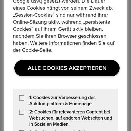
Google usw.) gesetzt werden. Die Dauer
eines Cookies hängt von seinem Zweck ab.
„Session-Cookies“ sind nur während Ihrer
Online-Sitzung aktiv, während „persistente
Cookies“ auf Ihrem Gerät aktiv bleiben,
nachdem Sie Ihren Browser geschlossen
DEUTSCHES KAISERREICH. PREUSSEN, Wilhelm II.,
haben. Weitere Informationen finden Sie auf
1888-1918. 10 Mark 1906 A. 3,58 gr. Feingold
der Cookie-Seite.
Aktuelles Gebot :
1,00 €
Alle Gebote:
1
ALLE COOKIES AKZEPTIEREN
Höchstbietender :
M*****n
Zeit: :
2 days 10:09:21
DEUTSCHES KAISERREICH. Preussen, Wilhelm II. 1888-1918
10 Mark 1906 A - Münzstätte Berlin Gewicht: 3,99g Material:
1: Cookies zur Verbesserung des
900/1.000 Gold Feingewicht: 3,58g Erhaltung: sehr schön ...
Auktion-platform & Homepage.
2: Cookies für relevanteren Content bei
Websuchen, auf anderen Webseiten und
in Sozialen Medien.