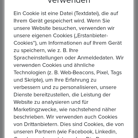
verwenden
Ein Cookie ist eine Datei (Textdatei), die auf
Ihrem Gerät gespeichert wird. Wenn Sie
unsere Website besuchen, verwenden wir
unsere eigenen Cookies („Erstanbieter-
Cookies“), um Informationen auf Ihrem Gerät
zu speichern, wie z. B. Ihre
DEUTSCHES KAISERREICH. PREUSSEN, Wilhelm I.,
Spracheinstellungen oder Anmeldedaten. Wir
1871-1888. 10 Mark 1873 A. 3,58 gr. Feingold
verwenden Cookies und ähnliche
Aktuelles Gebot :
1,00 €
Technologien (z. B. Web-Beacons, Pixel, Tags
Alle Gebote:
1
und Skripte), um Ihre Erfahrung zu
Höchstbietender :
M*****n
verbessern und zu personalisieren, unsere
Zeit: :
2 days 10:11:21
Dienste bereitzustellen, die Leistung der
Website zu analysieren und für
DEUTSCHES KAISERREICH. Preussen, Wilhelm I. Kaiser 1871-
Marketingzwecke, wie nachstehend näher
1888 10 Mark 1873 A - Münzstätte Berlin Gewicht: 3,99g
beschrieben. Wir verwenden auch Cookies
Material: 900/1.000 Gold Feingewicht: 3,58g Erhaltung:
von Drittanbietern. Dies sind Cookies, die von
präge...
unseren Partnern (wie Facebook, Linkedin,