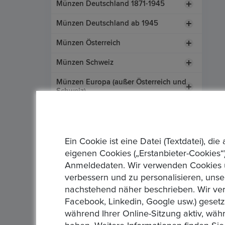
Münzen Deutschland 1871-1945
Münzen Deutschland ab 1945
Münzen Österreich
Münzen Schweiz
Münzen Europa (außer Österreich und
Schweiz)
Münzen aus Übersee
Münzen nach Themen
Ein Cookie ist eine Datei (Textdatei), 
Münzzubehör
eigenen Cookies („Erstanbieter-Cookies“)
Anmeldedaten. Wir verwenden Cookies un
Medaillen
verbessern und zu personalisieren, unse
Edelmetalle
nachstehend näher beschrieben. Wir ver
Facebook, Linkedin, Google usw.) geset
Papiergeld Deutschland
während Ihrer Online-Sitzung aktiv, wäh