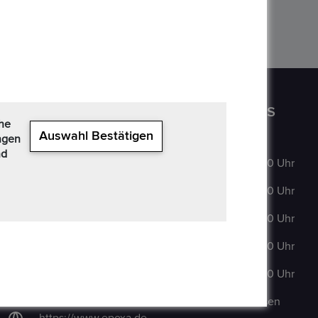
CONTACT US
OPENING HOURS
che
Auswahl Bestätigen
ngen
nd
Auf der
MO
:
9:00–18:00 Uhr
Hatterwiese 8,
63322 Rödermark
DI
:
9:00–18:00 Uhr
+49 6074 486 6351
MI
:
9:00–18:00 Uhr
+49 6074 486
DO
:
9:00–18:00 Uhr
6352
FR
:
9:00–18:00 Uhr
epoxa@epoxa.de
SA
:
Geschlossen
https://www.epoxa.de