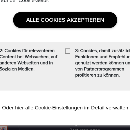
 auf der Cookie-Seite.
ALLE COOKIES AKZEPTIEREN
USEFUL LINKS
2: Cookies für relevanteren
3: Cookies, damit zusätzli
Content bei Websuchen, auf
Funktionen und Empfehlu
anderen Webseiten und in
genutzt werden können u
Datenschutzerklaerung
Sozialen Medien.
von Partnerprogrammen
Medaillen, Edelmetalle und
profitieren zu können.
 Formaten Jetzt kaufen /
Häufig Gestellte Fragen
t zusätzlich einen
Verkäufer Richtlinien
nen Personen, die sich weit
finden (www.ezb.europa.eu),
Impressum
Oder hier alle Cookie-Einstellungen im Detail verwalten
Kommissionsgebühren
Allgemeine