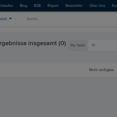
erkaufen
Blog
B2B
Report
Newsletter
Über Uns
Ko
rgebnisse insgesamt (0)
Per Seite
Nicht verfügbar