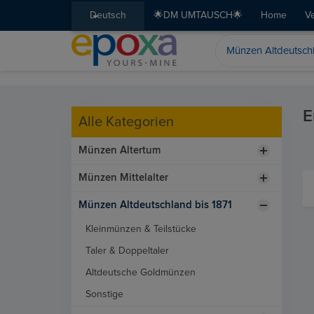
Deutsch
🌟DM UMTAUSCH🌟
Home
V
E
Alle Kategorien
Münzen Altertum
Münzen Mittelalter
Münzen Altdeutschland bis 1871
Kleinmünzen & Teilstücke
Taler & Doppeltaler
Altdeutsche Goldmünzen
Sonstige