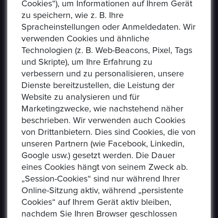
Cookies“), um Informationen auf Ihrem Gerät
Sammlerstücke auf einer E-Auction-Plattform in den
zu speichern, wie z. B. Ihre
Formaten Jetzt kaufen / Angebot / Gebot kaufen und
Spracheinstellungen oder Anmeldedaten. Wir
verkaufen können. Epoxa bietet zusätzlich einen
verwenden Cookies und ähnliche
Umtauschservice von DM zu EUR an. Mit diesem
Technologien (z. B. Web-Beacons, Pixel, Tags
Service können Personen, die sich weit entfernt von
und Skripte), um Ihre Erfahrung zu
den regionalen Standorten der Bundesbank befinden
verbessern und zu personalisieren, unsere
(www.ezb.europa.eu), ihre DM-Währung in Euro
Dienste bereitzustellen, die Leistung der
umtauschen.
Website zu analysieren und für
Marketingzwecke, wie nachstehend näher
beschrieben. Wir verwenden auch Cookies
von Drittanbietern. Dies sind Cookies, die von
unseren Partnern (wie Facebook, Linkedin,
Google usw.) gesetzt werden. Die Dauer
eines Cookies hängt von seinem Zweck ab.
„Session-Cookies“ sind nur während Ihrer
Online-Sitzung aktiv, während „persistente
Cookies“ auf Ihrem Gerät aktiv bleiben,
nachdem Sie Ihren Browser geschlossen