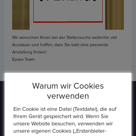
Wir wünschen Ihnen bei der Stellensuche weiterhin viel
Ausdauer und hoffen, dass Sie bald eine passende
Anstellung finden!
Epoxa Team
Warum wir Cookies
verwenden
Ein Cookie ist eine Datei (Textdatei), die auf
Ihrem Gerät gespeichert wird. Wenn Sie
unsere Website besuchen, verwenden wir
Epoxa ist eine Online-Plattform, mit der Benutzer
unsere eigenen Cookies („Erstanbieter-
Münzen, Medaillen, Edelmetalle und andere