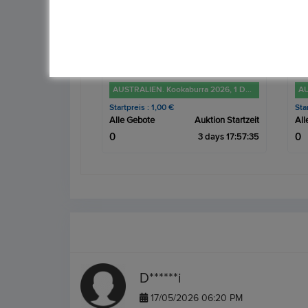
AUSTRALIEN. Kookaburra 2026, 1 Dollar 1 Unze FM-Frankfurt, Feinsilber: 31,1g
AUSTRALIEN. Kookaburra 2026, 1 Dollar 1 Unze FM-Frankfurt, Feinsilber: 31,1g
Startpreis : 1,00 €
Sta
Auktion Startzeit
Alle Gebote
Auktion Startzeit
All
0
0
3 days 17:57:34
3 days 17:55:34
D******i
17/05/2026 06:20 PM