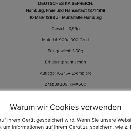
DEUTSCHES KAISERREICH.
Hamburg, Freie und Hansestadt 1871-1918
10 Mark 1888 J - Münzstätte Hamburg
Gewicht: 3,99g
Material: 900/1.000 Gold
Feingewicht: 3,58g
Erhaltung: sehr schön
Auflage: 162.164 Exemplare
Zitat: J#209, KM#600
Warum wir Cookies verwenden
14 Tagen
die auf Ihrem Gerät gespeichert wird. Wenn Sie unsere We
, um Informationen auf Ihrem Gerät zu speichern, wie z. 