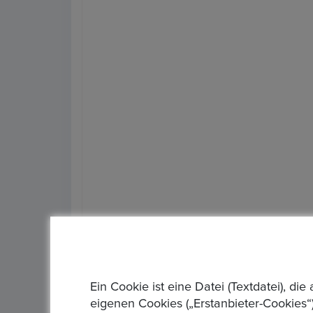
Artikelstandort :
Frankfurt/Main
Lieferzeit :
3 Tage
Rücknahmegarantie :
Rückgabe innerhalb von 
Ein Cookie ist eine Datei (Textdatei), 
eigenen Cookies („Erstanbieter-Cookies“)
Art des Verkäufers :
Geschäftsverkäufer