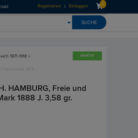
0
Registrieren
Einloggen
ntakt
INAKTIV
reich 1871-1918 >
Hansestadt 1871-
. HAMBURG, Freie und
Mark 1888 J. 3,58 gr.