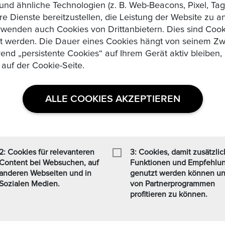
d ähnliche Technologien (z. B. Web-Beacons, Pixel, Tags
 in %
re Dienste bereitzustellen, die Leistung der Website zu 
wenden auch Cookies von Drittanbietern. Dies sind Cooki
zt werden. Die Dauer eines Cookies hängt von seinem Zw
rend „persistente Cookies“ auf Ihrem Gerät aktiv bleibe
 auf der Cookie-Seite.
gungen, Hinweise zu Rüc ...
Read More
ALLE COOKIES AKZEPTIEREN
Ähnliche Produkte
2: Cookies für relevanteren
3: Cookies, damit zusätzli
Content bei Websuchen, auf
Funktionen und Empfehlu
anderen Webseiten und in
genutzt werden können u
Sozialen Medien.
von Partnerprogrammen
profitieren zu können.