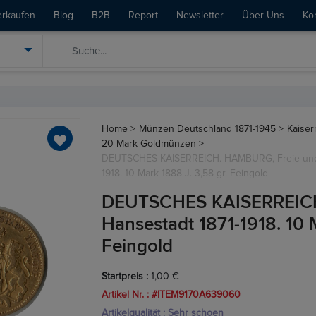
erkaufen
Blog
B2B
Report
Newsletter
Über Uns
Ko
Home >
Münzen Deutschland 1871-1945 >
Kaiser
20 Mark Goldmünzen >
DEUTSCHES KAISERREICH. HAMBURG, Freie und 
1918. 10 Mark 1888 J. 3,58 gr. Feingold
DEUTSCHES KAISERREICH
Hansestadt 1871-1918. 10 
Feingold
Startpreis :
1,00 €
Artikel Nr. : #ITEM9170A639060
Artikelqualität : Sehr schoen