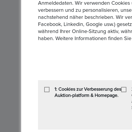
Anmeldedaten. Wir verwenden Cookies un
Art der Steuer :
0% Mehrwertsteuer-Ermäßigung
verbessern und zu personalisieren, unse
nachstehend näher beschrieben. Wir ver
Sendung :
DHL,UPS
Facebook, Linkedin, Google usw.) geset
während Ihrer Online-Sitzung aktiv, wäh
Zahlung :
, Banküberweisung
haben. Weitere Informationen finden Sie
AGB/Datenschutz :
Allgemeine Geschäftsbedin
1: Cookies zur Verbesserung des
Auktion-platform & Homepage.
‹