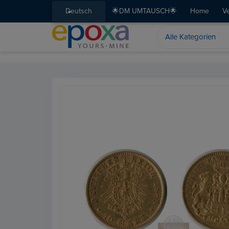
Deutsch
🌟DM UMTAUSCH🌟
Home
V