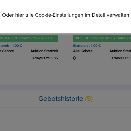
Oder hier alle Cookie-Einstellungen im Detail verwalten
NIUE. DC Comics-Flash, 2 Dollar 2022 1 Unze FM-Frankfurt, Feinsilber: 31,1g
rtpreis : 1,00 €
Startpreis : 1,00 €
e Gebote
Auktion Startzeit
Alle Gebote
Auktion Start
0
3 days 17:53:34
3 days 17:5
Gebotshistorie
(5)