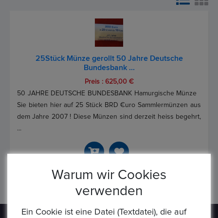
25Stück Münze gerollt 50 Jahre Deutsche
Bundesbank ...
Preis : 625,00 €
50 JAHRE DEUTSCHE BUNDESBANK Hamurgische Münze
Sie bieten hier auf 25 Stück BRD €uro Sammlermünzen aus
dem Jahre 2007 ! Diese Münzen sind derzeit heiss begehrt,
...
Warum wir Cookies
Anzahl von Artikeln:
1
/ Seiten
1
von
1
verwenden
Ein Cookie ist eine Datei (Textdatei), die auf