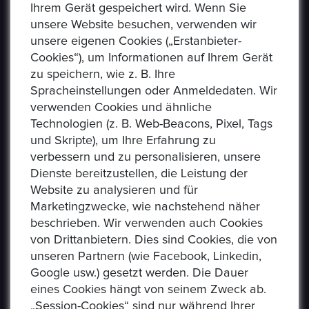
Ihrem Gerät gespeichert wird. Wenn Sie
unsere Website besuchen, verwenden wir
unsere eigenen Cookies („Erstanbieter-
Cookies“), um Informationen auf Ihrem Gerät
zu speichern, wie z. B. Ihre
Epoxa ist eine Online-Plattform, mit der Benutzer
Spracheinstellungen oder Anmeldedaten. Wir
Münzen, Medaillen, Edelmetalle und andere
verwenden Cookies und ähnliche
Sammlerstücke auf einer E-Auction-Plattform in den
Technologien (z. B. Web-Beacons, Pixel, Tags
Formaten Jetzt kaufen / Angebot / Gebot kaufen und
und Skripte), um Ihre Erfahrung zu
verkaufen können. Epoxa bietet zusätzlich einen
verbessern und zu personalisieren, unsere
Umtauschservice von DM zu EUR an. Mit diesem
Dienste bereitzustellen, die Leistung der
Service können Personen, die sich weit entfernt von
Website zu analysieren und für
den regionalen Standorten der Bundesbank befinden
Marketingzwecke, wie nachstehend näher
(www.ezb.europa.eu), ihre DM-Währung in Euro
beschrieben. Wir verwenden auch Cookies
umtauschen.
von Drittanbietern. Dies sind Cookies, die von
unseren Partnern (wie Facebook, Linkedin,
Google usw.) gesetzt werden. Die Dauer
eines Cookies hängt von seinem Zweck ab.
„Session-Cookies“ sind nur während Ihrer