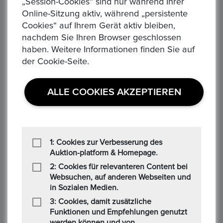
„Session-Cookies“ sind nur während Ihrer
2008 Gewicht: 31,1g Material: 999/1.000 Silber Erhaltung: ss
Online-Sitzung aktiv, während „persistente
ohne Kapsel (siehe Bild) KM#3159 Die Ware ist d...
Cookies“ auf Ihrem Gerät aktiv bleiben,
nachdem Sie Ihren Browser geschlossen
haben. Weitere Informationen finden Sie auf
der Cookie-Seite.
ALLE COOKIES AKZEPTIEREN
ÖSTERREICH. Wiener Philharmoniker 2011 1,50 Euro
1 Unze FM-Frankfurt, Feinsilber: 31,1g
Aktuelles Gebot :
1,00 €
1: Cookies zur Verbesserung des
Alle Gebote:
1
Auktion-platform & Homepage.
Höchstbietender :
M******n
2: Cookies für relevanteren Content bei
Zeit: :
4 days 08:50:44
Websuchen, auf anderen Webseiten und
ÖSTERREICH. Wiener Philharmoniker 1,50 Euro Prägejahr:
in Sozialen Medien.
2011 Gewicht: 31,1g Material: 999/1.000 Silber Erhaltung: ss. -
3: Cookies, damit zusätzliche
ohne Kapsel (siehe Bild) KM#3159 Die Ware is...
Funktionen und Empfehlungen genutzt
werden können und von