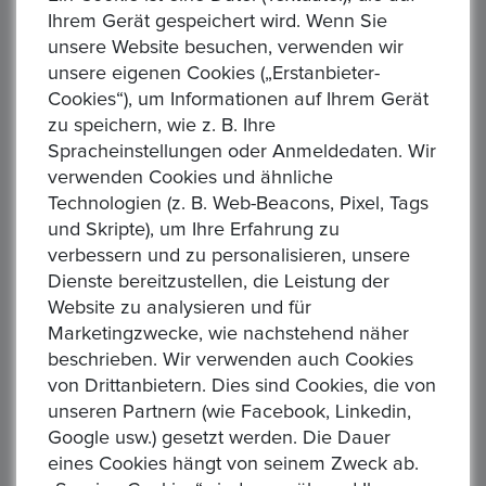
Ihrem Gerät gespeichert wird. Wenn Sie
Zeit: :
4 days 08:54:44
unsere Website besuchen, verwenden wir
ÖSTERREICH. Wiener Philharmoniker 1,50 Euro Prägejahr:
unsere eigenen Cookies („Erstanbieter-
2011 Gewicht: 31,1g Material: 999/1.000 Silber Erhaltung: s.
Cookies“), um Informationen auf Ihrem Gerät
ohne Kapsel (siehe Bild) KM#3159 Die Ware ist d...
zu speichern, wie z. B. Ihre
Spracheinstellungen oder Anmeldedaten. Wir
verwenden Cookies und ähnliche
Technologien (z. B. Web-Beacons, Pixel, Tags
und Skripte), um Ihre Erfahrung zu
verbessern und zu personalisieren, unsere
Dienste bereitzustellen, die Leistung der
ÖSTERREICH. Wiener Philharmoniker 2008 1,50
Website zu analysieren und für
Euro 1 Unze FM-Frankfurt, Feinsilber: 31,1g
Marketingzwecke, wie nachstehend näher
Aktuelles Gebot :
1,00 €
beschrieben. Wir verwenden auch Cookies
Alle Gebote:
1
von Drittanbietern. Dies sind Cookies, die von
Höchstbietender :
M******n
unseren Partnern (wie Facebook, Linkedin,
Google usw.) gesetzt werden. Die Dauer
Zeit: :
4 days 08:52:44
eines Cookies hängt von seinem Zweck ab.
ÖSTERREICH. Wiener Philharmoniker 1,50 Euro Prägejahr: