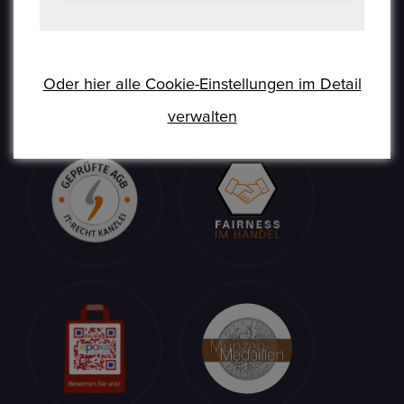
verkaufen können. Epoxa bietet zusätzlich einen
Umtauschservice von DM zu EUR an. Mit diesem
Service können Personen, die sich weit entfernt von
den regionalen Standorten der Bundesbank befinden
Oder hier alle Cookie-Einstellungen im Detail
(www.ezb.europa.eu), ihre DM-Währung in Euro
umtauschen.
verwalten