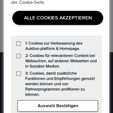
Preis : 35,00 €
der Cookie-Seite.
Krause Nummer KM# 954a Land Großbritannien Wert 1 Pfund
Wechselkurs 1 GBP = 1.17 EUR Jahr ...
ALLE COOKIES AKZEPTIEREN
Anzahl von Artikeln:
5
/ Seiten
1
von
1
1: Cookies zur Verbesserung des
Auktion-platform & Homepage.
2: Cookies für relevanteren Content bei
Websuchen, auf anderen Webseiten und
in Sozialen Medien.
3: Cookies, damit zusätzliche
Funktionen und Empfehlungen genutzt
werden können und von
Epoxa ist eine Online-Plattform, mit der Benutzer
Partnerprogrammen profitieren zu
können.
Münzen, Medaillen, Edelmetalle und andere
Sammlerstücke auf einer E-Auction-Plattform in den
Auswahl Bestätigen
Formaten Jetzt kaufen / Angebot / Gebot kaufen und