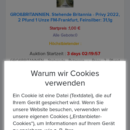
GROßBRITANNIEN. Stehende Britannia - Privy 2022,
2 Pfund 1 Unze FM-Frankfurt, Feinsilber: 31,1g
Startpreis :1,00 €
Alle Gebote:
0
Höchstbietender :
Auktion Startzeit :
3 days 02:19:57
GROßBRITANNIEN. Stehende Britannia - Privy 2 Pfund
Prägejahr: 2022 Gewicht: 31,21g Material: 999/1.000 Silber
Warum wir Cookies
Erhaltung: ss/vzgl. ohne Kapsel (siehe Bild) UC#440 Die Wa...
verwenden
Ein Cookie ist eine Datei (Textdatei), die auf
Ihrem Gerät gespeichert wird. Wenn Sie
unsere Website besuchen, verwenden wir
unsere eigenen Cookies („Erstanbieter-
Cookies“), um Informationen auf Ihrem Gerät
GROSSBRITANNIEN, parl. Monarchie. Elisabeth II.,