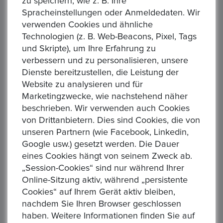
zu speichern, wie z. B. Ihre
Königin 1952-2022. 10 Pfund 2016 "Britannia". 1/10
Spracheinstellungen oder Anmeldedaten. Wir
Unze, 3,11g Feingold
verwenden Cookies und ähnliche
Aktuelles Gebot :
1,00 €
Technologien (z. B. Web-Beacons, Pixel, Tags
Alle Gebote:
1
und Skripte), um Ihre Erfahrung zu
Höchstbietender :
M*****n
verbessern und zu personalisieren, unsere
Dienste bereitzustellen, die Leistung der
Zeit: :
1 day 02:41:57
Website zu analysieren und für
GROSSBRITANNIEN, parlamentarische Monarchie. Elisabeth
Marketingzwecke, wie nachstehend näher
II., 1952-2022 10 Pfund 2016 "Britannia" Gewicht: 3,11g
beschrieben. Wir verwenden auch Cookies
Material: 999/1.000 Gold Feingewicht: 3,11g Erhaltung:
von Drittanbietern. Dies sind Cookies, die von
vorzü...
unseren Partnern (wie Facebook, Linkedin,
Google usw.) gesetzt werden. Die Dauer
eines Cookies hängt von seinem Zweck ab.
„Session-Cookies“ sind nur während Ihrer
Online-Sitzung aktiv, während „persistente
Cookies“ auf Ihrem Gerät aktiv bleiben,
nachdem Sie Ihren Browser geschlossen
Großbritannien 1 Pfund, 1988 - QUEEN ELIZABETH II
haben. Weitere Informationen finden Sie auf