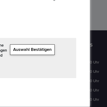
CONTACT US
OPENING HOURS
che
Auswahl Bestätigen
ngen
nd
Auf der
MO
:
9:00–18:00 Uhr
Hatterwiese 8,
63322 Rödermark
DI
:
9:00–18:00 Uhr
+49 6074 486 6351
MI
:
9:00–18:00 Uhr
+49 6074 486
DO
:
9:00–18:00 Uhr
6352
FR
:
9:00–18:00 Uhr
epoxa@epoxa.de