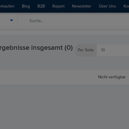
erkaufen
Blog
B2B
Report
Newsletter
Über Uns
Ko
rgebnisse insgesamt (0)
Per Seite
Nicht verfügbar