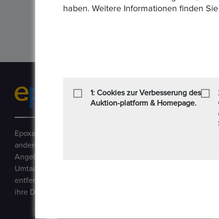
haben. Weitere Informationen finden Sie
Papiergeld Welt
Historische Wertpapiere
1: Cookies zur Verbesserung des
Auktion-platform & Homepage.
Epoxa ist eine Online-Plattform, mit der Benutzer Münzen, 
andere Sammlerstücke auf einer E-Auction-Plattform in den
Angebot / Gebot kaufen und verkaufen können. Epoxa biete
Umtauschservice von DM zu EUR an. Mit diesem Service kön
entfernt von den regionalen Standorten der Bundesbank be
ihre DM-Währung in Euro umtauschen.