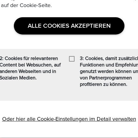
 auf der Cookie-Seite.
ALLE COOKIES AKZEPTIEREN
USEFUL LINKS
2: Cookies für relevanteren
3: Cookies, damit zusätzli
Content bei Websuchen, auf
Funktionen und Empfehlu
anderen Webseiten und in
genutzt werden können u
Sozialen Medien.
von Partnerprogrammen
Datenschutzerklaerung
Medaillen, Edelmetalle und
profitieren zu können.
 Formaten Jetzt kaufen /
Häufig Gestellte Fragen
t zusätzlich einen
Verkäufer Richtlinien
nen Personen, die sich weit
finden (www.ezb.europa.eu),
Impressum
Oder hier alle Cookie-Einstellungen im Detail verwalten
Kommissionsgebühren