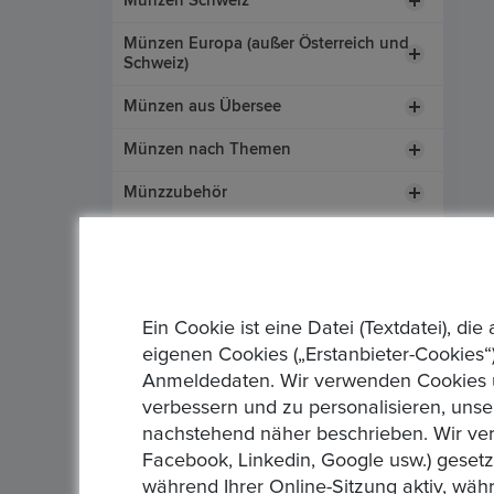
Münzen Schweiz
Münzen Europa (außer Österreich und
Schweiz)
Münzen aus Übersee
Münzen nach Themen
Münzzubehör
Medaillen
Edelmetalle
Gold
Ein Cookie ist eine Datei (Textdatei), 
Palladium
eigenen Cookies („Erstanbieter-Cookies“)
Anmeldedaten. Wir verwenden Cookies un
Platin
verbessern und zu personalisieren, unse
Silber
nachstehend näher beschrieben. Wir ver
Sonstiges
Facebook, Linkedin, Google usw.) geset
während Ihrer Online-Sitzung aktiv, wäh
Papiergeld Deutschland