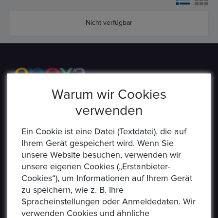
Nicht verfügbar
Warum wir Cookies
verwenden
Epoxa ist eine Online-Plattform, mit der Benutzer
Münzen, Medaillen, Edelmetalle und andere
Ein Cookie ist eine Datei (Textdatei), die auf
Sammlerstücke auf einer E-Auction-Plattform in den
Ihrem Gerät gespeichert wird. Wenn Sie
Formaten Jetzt kaufen / Angebot / Gebot kaufen und
unsere Website besuchen, verwenden wir
verkaufen können. Epoxa bietet zusätzlich einen
unsere eigenen Cookies („Erstanbieter-
Umtauschservice von DM zu EUR an. Mit diesem
Cookies“), um Informationen auf Ihrem Gerät
Service können Personen, die sich weit entfernt von
zu speichern, wie z. B. Ihre
den regionalen Standorten der Bundesbank befinden
Spracheinstellungen oder Anmeldedaten. Wir
(www.ezb.europa.eu), ihre DM-Währung in Euro
verwenden Cookies und ähnliche