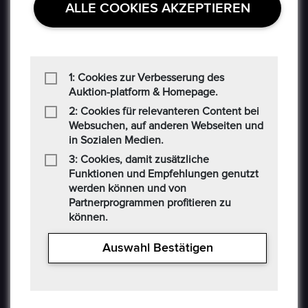
ALLE COOKIES AKZEPTIEREN
Datenschutzerklaerung
Häufig Gestellte Fragen
Verkäufer Richtlinien
1: Cookies zur Verbesserung des
Auktion-platform & Homepage.
Impressum
2: Cookies für relevanteren Content bei
Kommissionsgebühren
Websuchen, auf anderen Webseiten und
in Sozialen Medien.
Allgemeine Bestimmungen
3: Cookies, damit zusätzliche
Funktionen und Empfehlungen genutzt
Social-Media AGB
werden können und von
Partnerprogrammen profitieren zu
Haftungsausschluss
können.
Cookie
Auswahl Bestätigen
CONTACT US
Auf der Hatterwiese 8, 63322 Rödermark