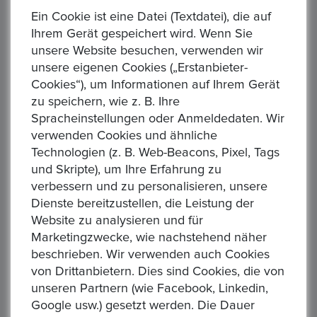
31,1g Material: 999/1.000 Silber Erhaltung: ss./vzgl. in Kapsel
Ein Cookie ist eine Datei (Textdatei), die auf
(siehe Bild) Zitat: UC#3830 Die Ware ist differenzbest...
Ihrem Gerät gespeichert wird. Wenn Sie
unsere Website besuchen, verwenden wir
unsere eigenen Cookies („Erstanbieter-
Cookies“), um Informationen auf Ihrem Gerät
zu speichern, wie z. B. Ihre
Spracheinstellungen oder Anmeldedaten. Wir
verwenden Cookies und ähnliche
USA. American Silber Eagle 2002, 1 Dollar 1 Unze
Technologien (z. B. Web-Beacons, Pixel, Tags
FM-Frankfurt, Feinsilber: 31,1g
und Skripte), um Ihre Erfahrung zu
verbessern und zu personalisieren, unsere
Startpreis :1,00 €
Dienste bereitzustellen, die Leistung der
Alle Gebote:
0
Website zu analysieren und für
Höchstbietender :
Marketingzwecke, wie nachstehend näher
Auktion Startzeit :
4 days 16:42:03
beschrieben. Wir verwenden auch Cookies
USA. American Silber Eagle 1 Dollar Prägejahr: 2002
von Drittanbietern. Dies sind Cookies, die von
Gewicht: 31,1g Material: 999/1000 Silber Erhaltung: vzgl. in
unseren Partnern (wie Facebook, Linkedin,
Kapsel (Verfärbungen-siehe Bild) KM#273 Ware ist differe...
Google usw.) gesetzt werden. Die Dauer