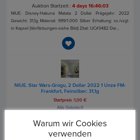
Auktion Startzeit :
4 days 16:46:03
NIUE. Disney-Hakuna Matata 2 Dollar Prägejahr: 2022
Gewicht: 31,1g Material: 999/1.000 Silber Erhaltung: ss./vzgl.
in Kapsel (Verfärbungen-siehe Bild) Zitat: UC#3482 Die...
NIUE. Star Wars-Grogu, 2 Dollar 2022 1 Unze FM-
Frankfurt, Feinsilber: 31,1g
Startpreis :1,00 €
Alle Gebote:
0
Höchstbietender :
Warum wir Cookies
Auktion Startzeit :
4 days 16:44:03
verwenden
NIUE. Star Wars-Grogu 2 Dollar Prägejahr: 2022 Gewicht: