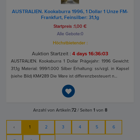
AUSTRALIEN. Kookaburra 1996, 1 Dollar 1 Unze FM-
Frankfurt, Feinsilber: 31,1g
Startpreis :1,00 €
Alle Gebote:
0
Höchstbietender :
Auktion Startzeit :
4 days 16:36:03
AUSTRALIEN. Kookaburra 1 Dollar Prägejahr: 1996 Gewicht:
31,1g Material: 999/1.000 Silber Erhaltung: ss/vzgl. in Kapsel
(siehe Bild) KM#289 Die Ware ist differenzbesteuert n...
Anzahl von Artikeln:
72
/ Seiten
1
von
8
‹
1
2
3
4
5
6