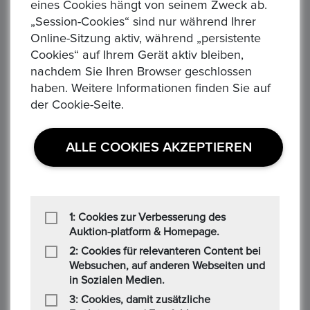
eines Cookies hängt von seinem Zweck ab.
„Session-Cookies“ sind nur während Ihrer
Online-Sitzung aktiv, während „persistente
Cookies“ auf Ihrem Gerät aktiv bleiben,
nachdem Sie Ihren Browser geschlossen
haben. Weitere Informationen finden Sie auf
der Cookie-Seite.
AUSTRALIEN. Kookaburra 1997, 1 Dollar 1 Unze FM-
Frankfurt, Feinsilber: 31,1g
Startpreis :1,00 €
ALLE COOKIES AKZEPTIEREN
Alle Gebote:
0
Höchstbietender :
Auktion Startzeit :
4 days 16:40:03
1: Cookies zur Verbesserung des
AUSTRALIEN. Kookaburra 1 Dollar Prägejahr: 1997 Gewicht:
Auktion-platform & Homepage.
31,1g Material: 999/1.000 Silber Erhaltung: ss./vzgl. in Kapsel
2: Cookies für relevanteren Content bei
(siehe Bild) KM#318 Die Ware ist differenzbesteuert ...
Websuchen, auf anderen Webseiten und
in Sozialen Medien.
3: Cookies, damit zusätzliche