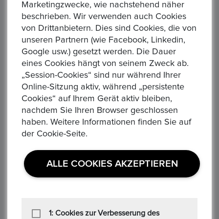
Marketingzwecke, wie nachstehend näher
Startpreis :1,00 €
beschrieben. Wir verwenden auch Cookies
Alle Gebote:
0
von Drittanbietern. Dies sind Cookies, die von
Höchstbietender :
unseren Partnern (wie Facebook, Linkedin,
Auktion Startzeit :
09:02:37
Google usw.) gesetzt werden. Die Dauer
DEUTSCHES KAISERREICH. Württemberg, Wilhelm II. 1891-
eines Cookies hängt von seinem Zweck ab.
1918 20 Mark 1894 F - Münzstätte Stuttgart Gewicht: 7,98g
„Session-Cookies“ sind nur während Ihrer
Material: 900/1.000 Gold Feingewicht: 7,17g Erhaltung:
Online-Sitzung aktiv, während „persistente
vorz&...
Cookies“ auf Ihrem Gerät aktiv bleiben,
nachdem Sie Ihren Browser geschlossen
haben. Weitere Informationen finden Sie auf
der Cookie-Seite.
ALLE COOKIES AKZEPTIEREN
DEUTSCHES KAISERREICH. WÜRTTEMBERG, Karl
1871-1891. 20 Mark 1876 F. 7,16 gr. Feingold
Startpreis :1,00 €
1: Cookies zur Verbesserung des
Alle Gebote:
0