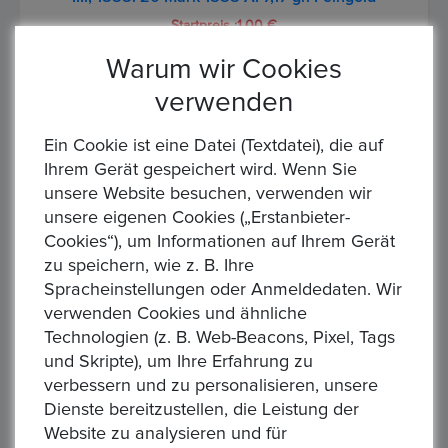
Startpreis :1,00 €
Alle Gebote:
0
Warum wir Cookies
Höchstbietender :
verwenden
Auktion Startzeit :
09:04:37
DEUTSCHES KAISERREICH. Preussen, Friedrich III. Kaiser
Ein Cookie ist eine Datei (Textdatei), die auf
9.3. bis 15.6.1888 20 Mark 1888 A - Münzstätte Berlin
Ihrem Gerät gespeichert wird. Wenn Sie
Gewicht: 7,98g Material: 900/1.000 Gold Feingewicht: 7,17g
unsere Website besuchen, verwenden wir
Erhaltun...
unsere eigenen Cookies („Erstanbieter-
Cookies“), um Informationen auf Ihrem Gerät
zu speichern, wie z. B. Ihre
Spracheinstellungen oder Anmeldedaten. Wir
verwenden Cookies und ähnliche
Technologien (z. B. Web-Beacons, Pixel, Tags
und Skripte), um Ihre Erfahrung zu
verbessern und zu personalisieren, unsere
DEUTSCHES KAISERREICH. WÜRTTEMBERG,
Dienste bereitzustellen, die Leistung der
Wilhelm II., 1891-1918. 20 Mark 1894 F. 7,17 gr.
Feingold
Website zu analysieren und für