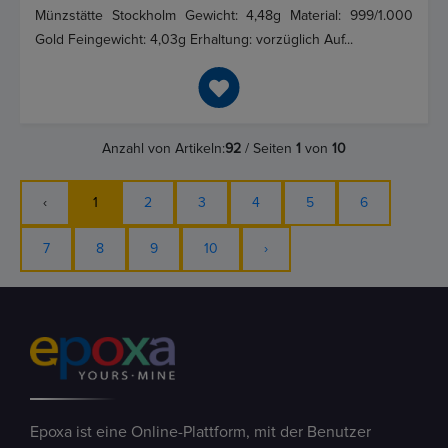
Münzstätte Stockholm Gewicht: 4,48g Material: 999/1.000
Gold Feingewicht: 4,03g Erhaltung: vorzüglich Auf...
Anzahl von Artikeln:
92
/ Seiten
1
von
10
‹
1
2
3
4
5
6
7
8
9
10
›
Epoxa ist eine Online-Plattform, mit der Benutzer