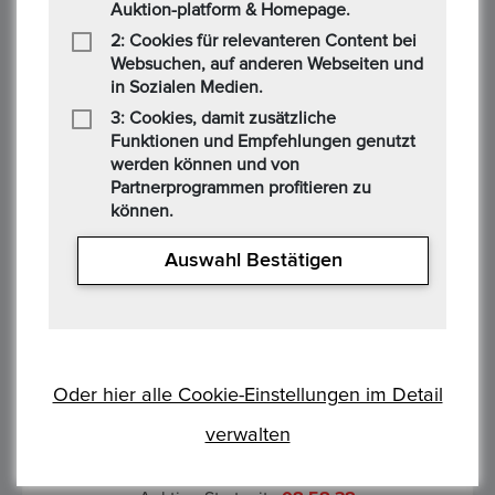
Auktion-platform & Homepage.
Höchstbietender :
2: Cookies für relevanteren Content bei
Websuchen, auf anderen Webseiten und
Auktion Startzeit :
09:00:37
in Sozialen Medien.
DEUTSCHES KAISERREICH. Württemberg, Karl-1871- 1891 20
3: Cookies, damit zusätzliche
Mark 1876 F - Münzstätte Stuttgart Gewicht: 7,98g Material:
Funktionen und Empfehlungen genutzt
900/1.000 Gold Feingewicht: 7,16g Erhaltung: sehr sch&ou...
werden können und von
Partnerprogrammen profitieren zu
können.
Auswahl Bestätigen
DEUTSCHES KAISERREICH. PREUSSEN, Wilhelm I.,
1871-1888. 10 Mark 1875 C. 3,58 gr. Feingold
Oder hier alle Cookie-Einstellungen im Detail
Startpreis :1,00 €
Alle Gebote:
0
verwalten
Höchstbietender :