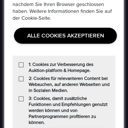
nachdem Sie Ihren Browser geschlossen
Social-Media AGB
haben. Weitere Informationen finden Sie auf
der Cookie-Seite.
Haftungsausschluss
Cookie
ALLE COOKIES AKZEPTIEREN
CONTACT US
Auf der Hatterwiese 8, 63322 Rödermark
1: Cookies zur Verbesserung des
Auktion-platform & Homepage.
+49 6074 486 6351
2: Cookies für relevanteren Content bei
Websuchen, auf anderen Webseiten und
in Sozialen Medien.
+49 6074 486 6352
3: Cookies, damit zusätzliche
epoxa@epoxa.de
Funktionen und Empfehlungen genutzt
werden können und von
Partnerprogrammen profitieren zu
https://www.epoxa.de
können.