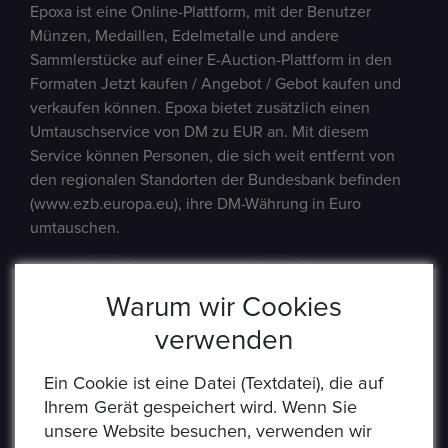
Epoxa ist eine Online-Plattform, mit der Benutzer
Münzen, Medaillen, Edelmetalle und andere
Sammlerstücke auf einer E-Auction-Plattform in den
Formaten Jetzt kaufen / Angebot / Gebot kaufen und
verkaufen können. Epoxa bietet zusätzlich einen
Umtauschservice von DM zu EUR an. Mit diesem
Service können Personen, die sich weit entfernt von
den regionalen Standorten der Bundesbank befinden
(www.ezb.europa.eu), ihre DM-Währung in Euro
umtauschen.
Warum wir Cookies
verwenden
Ein Cookie ist eine Datei (Textdatei), die auf
Ihrem Gerät gespeichert wird. Wenn Sie
unsere Website besuchen, verwenden wir