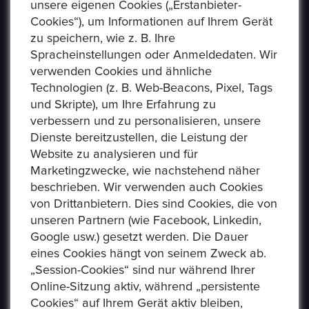
unsere eigenen Cookies („Erstanbieter-
Cookies“), um Informationen auf Ihrem Gerät
zu speichern, wie z. B. Ihre
Spracheinstellungen oder Anmeldedaten. Wir
verwenden Cookies und ähnliche
Technologien (z. B. Web-Beacons, Pixel, Tags
und Skripte), um Ihre Erfahrung zu
verbessern und zu personalisieren, unsere
USEFUL LINKS
Dienste bereitzustellen, die Leistung der
Website zu analysieren und für
Marketingzwecke, wie nachstehend näher
Datenschutzerklaerung
beschrieben. Wir verwenden auch Cookies
Häufig Gestellte Fragen
von Drittanbietern. Dies sind Cookies, die von
unseren Partnern (wie Facebook, Linkedin,
Verkäufer Richtlinien
Google usw.) gesetzt werden. Die Dauer
eines Cookies hängt von seinem Zweck ab.
Impressum
„Session-Cookies“ sind nur während Ihrer
Kommissionsgebühren
Online-Sitzung aktiv, während „persistente
Cookies“ auf Ihrem Gerät aktiv bleiben,
Allgemeine Bestimmungen