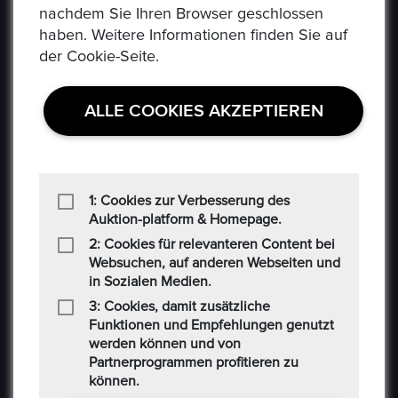
nachdem Sie Ihren Browser geschlossen
Social-Media AGB
haben. Weitere Informationen finden Sie auf
der Cookie-Seite.
Haftungsausschluss
Cookie
ALLE COOKIES AKZEPTIEREN
CONTACT US
Auf der Hatterwiese 8, 63322 Rödermark
1: Cookies zur Verbesserung des
Auktion-platform & Homepage.
+49 6074 486 6351
2: Cookies für relevanteren Content bei
Websuchen, auf anderen Webseiten und
in Sozialen Medien.
+49 6074 486 6352
3: Cookies, damit zusätzliche
epoxa@epoxa.de
Funktionen und Empfehlungen genutzt
werden können und von
Partnerprogrammen profitieren zu
https://www.epoxa.de
können.