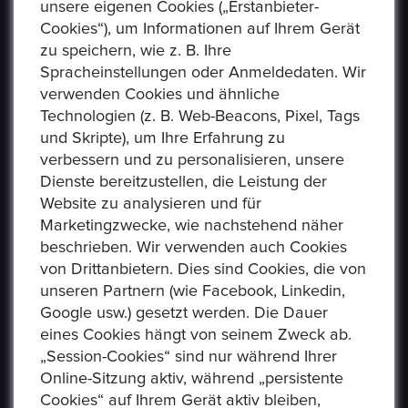
unsere eigenen Cookies („Erstanbieter-
Cookies“), um Informationen auf Ihrem Gerät
zu speichern, wie z. B. Ihre
Spracheinstellungen oder Anmeldedaten. Wir
verwenden Cookies und ähnliche
Technologien (z. B. Web-Beacons, Pixel, Tags
und Skripte), um Ihre Erfahrung zu
verbessern und zu personalisieren, unsere
USEFUL LINKS
Dienste bereitzustellen, die Leistung der
Website zu analysieren und für
Marketingzwecke, wie nachstehend näher
Datenschutzerklaerung
beschrieben. Wir verwenden auch Cookies
Häufig Gestellte Fragen
von Drittanbietern. Dies sind Cookies, die von
unseren Partnern (wie Facebook, Linkedin,
Verkäufer Richtlinien
Google usw.) gesetzt werden. Die Dauer
eines Cookies hängt von seinem Zweck ab.
Impressum
„Session-Cookies“ sind nur während Ihrer
Kommissionsgebühren
Online-Sitzung aktiv, während „persistente
Cookies“ auf Ihrem Gerät aktiv bleiben,
Allgemeine Bestimmungen