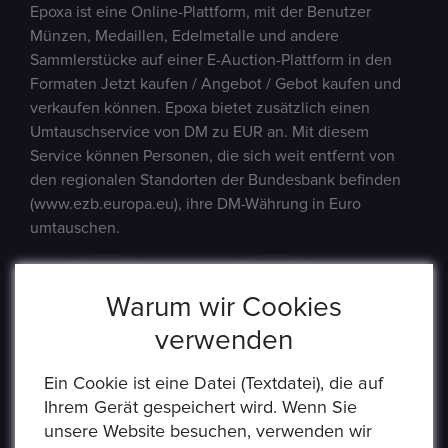
Epoxa ist eine Online-Plattform, mit der Benutzer
Münzen, Medaillen, Edelmetalle und andere
Sammlerstücke auf einer E-Auction-Plattform in den
Formaten Jetzt kaufen / Angebot / Gebot kaufen und
verkaufen können. Epoxa bietet zusätzlich einen
Umtauschservice von DM zu EUR an. Mit diesem
Service können Personen, die sich weit entfernt von
den regionalen Standorten der Bundesbank befinden
(www.ezb.europa.eu), ihre DM-Währung in Euro
umtauschen.
Warum wir Cookies
verwenden
Ein Cookie ist eine Datei (Textdatei), die auf
Ihrem Gerät gespeichert wird. Wenn Sie
unsere Website besuchen, verwenden wir