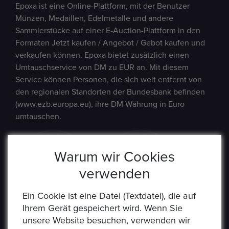
Epoxa ist eine Online-Plattform, mit der Benutzer
Münzen, Medaillen, Edelmetalle und andere
Sammlerstücke auf einer E-Auction-Plattform in den
Formaten Jetzt kaufen / Angebot / Gebot kaufen und
verkaufen können. Epoxa bietet zusätzlich einen
Umtauschservice von DM zu EUR an. Mit diesem
Service können Personen, die sich weit entfernt von
den regionalen Standorten der Bundesbank befinden
(www.ezb.europa.eu), ihre DM-Währung in Euro
umtauschen.
Warum wir Cookies
verwenden
Ein Cookie ist eine Datei (Textdatei), die auf
Ihrem Gerät gespeichert wird. Wenn Sie
unsere Website besuchen, verwenden wir