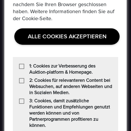
nachdem Sie Ihren Browser geschlossen
Social-Media AGB
haben. Weitere Informationen finden Sie auf
der Cookie-Seite.
Haftungsausschluss
Cookie
ALLE COOKIES AKZEPTIEREN
CONTACT US
Auf der Hatterwiese 8, 63322 Rödermark
1: Cookies zur Verbesserung des
Auktion-platform & Homepage.
+49 6074 486 6351
2: Cookies für relevanteren Content bei
Websuchen, auf anderen Webseiten und
in Sozialen Medien.
+49 6074 486 6352
3: Cookies, damit zusätzliche
epoxa@epoxa.de
Funktionen und Empfehlungen genutzt
werden können und von
Partnerprogrammen profitieren zu
https://www.epoxa.de
können.