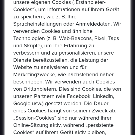
unsere eigenen Cookies („Erstanbieter-
Cookies“), um Informationen auf Ihrem Gerät
zu speichern, wie z. B. Ihre
Spracheinstellungen oder Anmeldedaten. Wir
verwenden Cookies und ähnliche
Technologien (z. B. Web-Beacons, Pixel, Tags
und Skripte), um Ihre Erfahrung zu
verbessern und zu personalisieren, unsere
USEFUL LINKS
Dienste bereitzustellen, die Leistung der
Website zu analysieren und für
Marketingzwecke, wie nachstehend näher
Datenschutzerklaerung
beschrieben. Wir verwenden auch Cookies
Häufig Gestellte Fragen
von Drittanbietern. Dies sind Cookies, die von
unseren Partnern (wie Facebook, Linkedin,
Verkäufer Richtlinien
Google usw.) gesetzt werden. Die Dauer
eines Cookies hängt von seinem Zweck ab.
Impressum
„Session-Cookies“ sind nur während Ihrer
Kommissionsgebühren
Online-Sitzung aktiv, während „persistente
Cookies“ auf Ihrem Gerät aktiv bleiben,
Allgemeine Bestimmungen