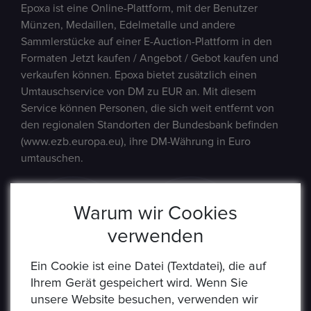
Epoxa ist eine Online-Plattform, mit der Benutzer
Münzen, Medaillen, Edelmetalle und andere
Sammlerstücke auf einer E-Auction-Plattform in den
Formaten Jetzt kaufen / Angebot / Gebot kaufen und
verkaufen können. Epoxa bietet zusätzlich einen
Umtauschservice von DM zu EUR an. Mit diesem
Service können Personen, die sich weit entfernt von
den regionalen Standorten der Bundesbank befinden
(www.ezb.europa.eu), ihre DM-Währung in Euro
umtauschen.
Warum wir Cookies
verwenden
Ein Cookie ist eine Datei (Textdatei), die auf
Ihrem Gerät gespeichert wird. Wenn Sie
unsere Website besuchen, verwenden wir