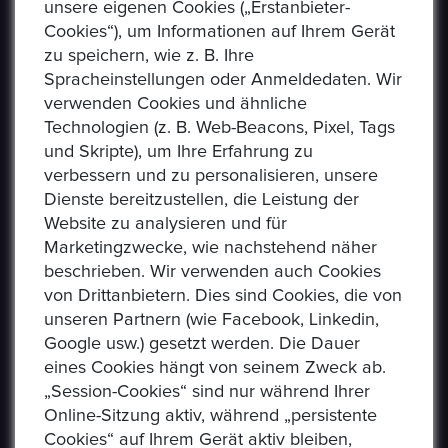
unsere eigenen Cookies („Erstanbieter-
Cookies“), um Informationen auf Ihrem Gerät
zu speichern, wie z. B. Ihre
Spracheinstellungen oder Anmeldedaten. Wir
verwenden Cookies und ähnliche
Technologien (z. B. Web-Beacons, Pixel, Tags
und Skripte), um Ihre Erfahrung zu
verbessern und zu personalisieren, unsere
USEFUL LINKS
Dienste bereitzustellen, die Leistung der
Website zu analysieren und für
Marketingzwecke, wie nachstehend näher
Datenschutzerklaerung
beschrieben. Wir verwenden auch Cookies
Häufig Gestellte Fragen
von Drittanbietern. Dies sind Cookies, die von
unseren Partnern (wie Facebook, Linkedin,
Verkäufer Richtlinien
Google usw.) gesetzt werden. Die Dauer
eines Cookies hängt von seinem Zweck ab.
Impressum
„Session-Cookies“ sind nur während Ihrer
Kommissionsgebühren
Online-Sitzung aktiv, während „persistente
Cookies“ auf Ihrem Gerät aktiv bleiben,
Allgemeine Bestimmungen