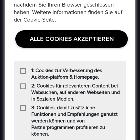
nachdem Sie Ihren Browser geschlossen
Social-Media AGB
haben. Weitere Informationen finden Sie auf
der Cookie-Seite.
Haftungsausschluss
Cookie
ALLE COOKIES AKZEPTIEREN
CONTACT US
Auf der Hatterwiese 8, 63322 Rödermark
1: Cookies zur Verbesserung des
Auktion-platform & Homepage.
+49 6074 486 6351
2: Cookies für relevanteren Content bei
Websuchen, auf anderen Webseiten und
in Sozialen Medien.
+49 6074 486 6352
3: Cookies, damit zusätzliche
epoxa@epoxa.de
Funktionen und Empfehlungen genutzt
werden können und von
Partnerprogrammen profitieren zu
https://www.epoxa.de
können.