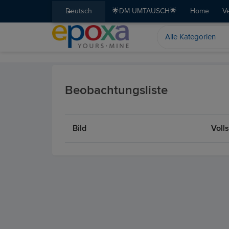
Deutsch
🌟DM UMTAUSCH🌟
Home
V
Beobachtungsliste
Bild
Voll