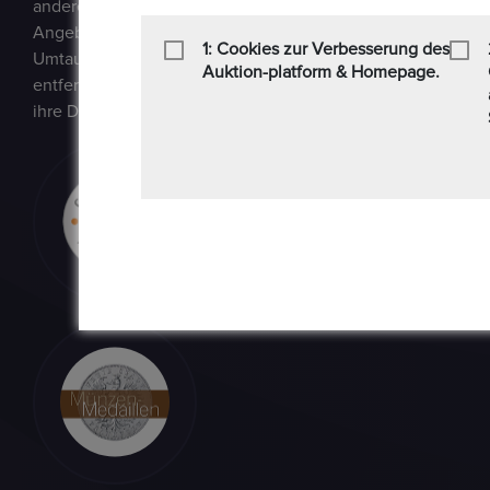
andere Sammlerstücke auf einer E-Auction-Plattform in den
Angebot / Gebot kaufen und verkaufen können. Epoxa biete
1: Cookies zur Verbesserung des
Umtauschservice von DM zu EUR an. Mit diesem Service kön
Auktion-platform & Homepage.
entfernt von den regionalen Standorten der Bundesbank be
ihre DM-Währung in Euro umtauschen.