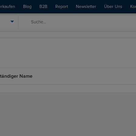
erkaufen
Blog
B2B
Report
Newsletter
Über Uns
Ko
ständiger Name