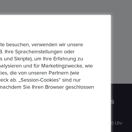
bsite besuchen, verwenden wir unsere
B. Ihre Spracheinstellungen oder
 und Skripte), um Ihre Erfahrung zu
analysieren und für Marketingzwecke, wie
es, die von unseren Partnern (wie
eck ab. „Session-Cookies“ sind nur
n, nachdem Sie Ihren Browser geschlossen
CONTACT US
OPENING HOURS
Auf der
MO
:
9:00–18:00 Uhr
Hatterwiese 8,