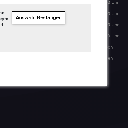
63322 Rödermark
DI
:
9:00–18:00 Uhr
+49 6074 486 6351
che
MI
:
9:00–18:00 Uhr
Auswahl Bestätigen
ngen
+49 6074 486
nd
DO
:
9:00–18:00 Uhr
6352
FR
:
9:00–18:00 Uhr
epoxa@epoxa.de
SA
:
Geschlossen
https://www.epoxa.de
SO
:
Geschlossen