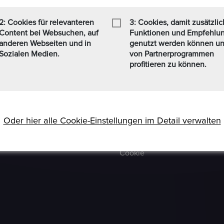
 Formaten Jetzt kaufen /
Häufig Gestellte Fragen
t zusätzlich einen
2: Cookies für relevanteren
3: Cookies, damit zusätzli
Verkäufer Richtlinien
nen Personen, die sich weit
Content bei Websuchen, auf
Funktionen und Empfehlu
finden (www.ezb.europa.eu),
anderen Webseiten und in
genutzt werden können u
Impressum
Sozialen Medien.
von Partnerprogrammen
Kommissionsgebühren
profitieren zu können.
Allgemeine
Bestimmungen
Social-Media AGB
Oder hier alle Cookie-Einstellungen im Detail verwalten
Haftungsausschluss
Cookie