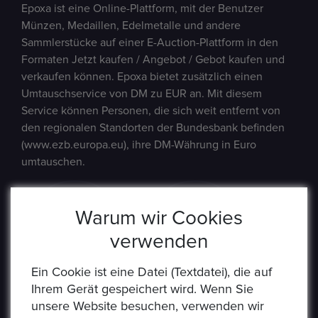
Epoxa ist eine Online-Plattform, mit der Benutzer
Münzen, Medaillen, Edelmetalle und andere
Sammlerstücke auf einer E-Auction-Plattform in den
Formaten Jetzt kaufen / Angebot / Gebot kaufen und
verkaufen können. Epoxa bietet zusätzlich einen
Umtauschservice von DM zu EUR an. Mit diesem
Service können Personen, die sich weit entfernt von
den regionalen Standorten der Bundesbank befinden
(www.ezb.europa.eu), ihre DM-Währung in Euro
umtauschen.
Warum wir Cookies
verwenden
Ein Cookie ist eine Datei (Textdatei), die auf
Ihrem Gerät gespeichert wird. Wenn Sie
unsere Website besuchen, verwenden wir