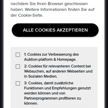
nachdem Sie Ihren Browser geschlossen
Social-Media AGB
haben. Weitere Informationen finden Sie auf
der Cookie-Seite.
Haftungsausschluss
Cookie
ALLE COOKIES AKZEPTIEREN
CONTACT US
Auf der Hatterwiese 8, 63322 Rödermark
1: Cookies zur Verbesserung des
Auktion-platform & Homepage.
+49 6074 486 6351
2: Cookies für relevanteren Content bei
Websuchen, auf anderen Webseiten und
in Sozialen Medien.
+49 6074 486 6352
3: Cookies, damit zusätzliche
epoxa@epoxa.de
Funktionen und Empfehlungen genutzt
werden können und von
Partnerprogrammen profitieren zu
https://www.epoxa.de
können.