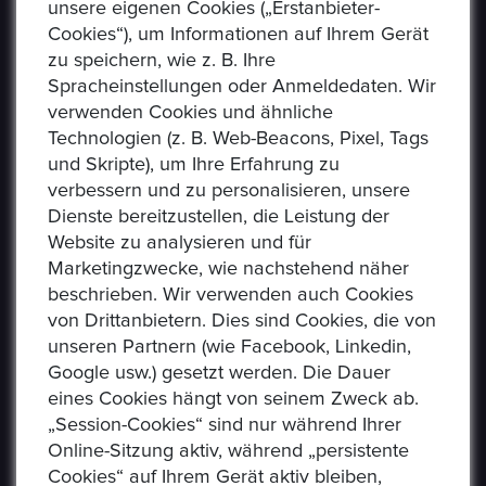
unsere eigenen Cookies („Erstanbieter-
Cookies“), um Informationen auf Ihrem Gerät
zu speichern, wie z. B. Ihre
Spracheinstellungen oder Anmeldedaten. Wir
verwenden Cookies und ähnliche
Technologien (z. B. Web-Beacons, Pixel, Tags
und Skripte), um Ihre Erfahrung zu
verbessern und zu personalisieren, unsere
USEFUL LINKS
Dienste bereitzustellen, die Leistung der
Website zu analysieren und für
Marketingzwecke, wie nachstehend näher
Datenschutzerklaerung
beschrieben. Wir verwenden auch Cookies
Häufig Gestellte Fragen
von Drittanbietern. Dies sind Cookies, die von
unseren Partnern (wie Facebook, Linkedin,
Verkäufer Richtlinien
Google usw.) gesetzt werden. Die Dauer
eines Cookies hängt von seinem Zweck ab.
Impressum
„Session-Cookies“ sind nur während Ihrer
Kommissionsgebühren
Online-Sitzung aktiv, während „persistente
Cookies“ auf Ihrem Gerät aktiv bleiben,
Allgemeine Bestimmungen