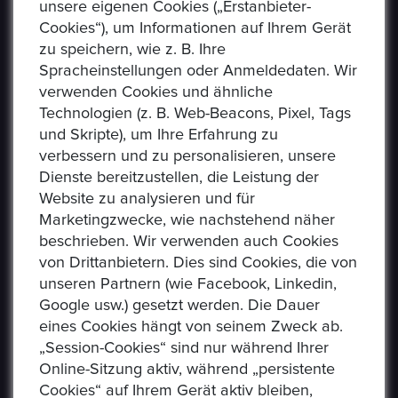
unsere eigenen Cookies („Erstanbieter-
Cookies“), um Informationen auf Ihrem Gerät
zu speichern, wie z. B. Ihre
Spracheinstellungen oder Anmeldedaten. Wir
verwenden Cookies und ähnliche
Technologien (z. B. Web-Beacons, Pixel, Tags
und Skripte), um Ihre Erfahrung zu
verbessern und zu personalisieren, unsere
USEFUL LINKS
Dienste bereitzustellen, die Leistung der
Website zu analysieren und für
Marketingzwecke, wie nachstehend näher
Datenschutzerklaerung
beschrieben. Wir verwenden auch Cookies
Häufig Gestellte Fragen
von Drittanbietern. Dies sind Cookies, die von
unseren Partnern (wie Facebook, Linkedin,
Verkäufer Richtlinien
Google usw.) gesetzt werden. Die Dauer
eines Cookies hängt von seinem Zweck ab.
Impressum
„Session-Cookies“ sind nur während Ihrer
Kommissionsgebühren
Online-Sitzung aktiv, während „persistente
Cookies“ auf Ihrem Gerät aktiv bleiben,
Allgemeine Bestimmungen