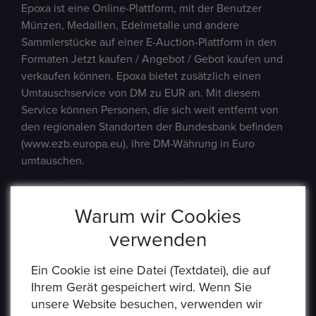
Epoxa ist eine Online-Plattform, mit der Benutzer
Münzen, Medaillen, Edelmetalle und andere
Sammlerstücke auf einer E-Auction-Plattform in den
Formaten Jetzt kaufen / Angebot / Gebot kaufen und
verkaufen können. Epoxa bietet zusätzlich einen
Umtauschservice von DM zu EUR an. Mit diesem
Service können Personen, die sich weit entfernt von
den regionalen Standorten der Bundesbank befinden
(www.ezb.europa.eu), ihre DM-Währung in Euro
umtauschen.
Warum wir Cookies
verwenden
Ein Cookie ist eine Datei (Textdatei), die auf
Ihrem Gerät gespeichert wird. Wenn Sie
unsere Website besuchen, verwenden wir