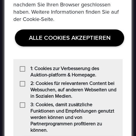
nachdem Sie Ihren Browser geschlossen
Social-Media AGB
haben. Weitere Informationen finden Sie auf
der Cookie-Seite.
Haftungsausschluss
Cookie
ALLE COOKIES AKZEPTIEREN
CONTACT US
Auf der Hatterwiese 8, 63322 Rödermark
1: Cookies zur Verbesserung des
Auktion-platform & Homepage.
+49 6074 486 6351
2: Cookies für relevanteren Content bei
Websuchen, auf anderen Webseiten und
in Sozialen Medien.
+49 6074 486 6352
3: Cookies, damit zusätzliche
epoxa@epoxa.de
Funktionen und Empfehlungen genutzt
werden können und von
Partnerprogrammen profitieren zu
https://www.epoxa.de
können.