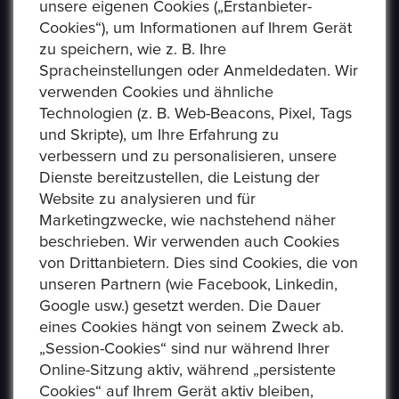
unsere eigenen Cookies („Erstanbieter-
Cookies“), um Informationen auf Ihrem Gerät
zu speichern, wie z. B. Ihre
Spracheinstellungen oder Anmeldedaten. Wir
verwenden Cookies und ähnliche
Technologien (z. B. Web-Beacons, Pixel, Tags
und Skripte), um Ihre Erfahrung zu
verbessern und zu personalisieren, unsere
USEFUL LINKS
Dienste bereitzustellen, die Leistung der
Website zu analysieren und für
Marketingzwecke, wie nachstehend näher
Datenschutzerklaerung
beschrieben. Wir verwenden auch Cookies
Häufig Gestellte Fragen
von Drittanbietern. Dies sind Cookies, die von
unseren Partnern (wie Facebook, Linkedin,
Verkäufer Richtlinien
Google usw.) gesetzt werden. Die Dauer
eines Cookies hängt von seinem Zweck ab.
Impressum
„Session-Cookies“ sind nur während Ihrer
Kommissionsgebühren
Online-Sitzung aktiv, während „persistente
Cookies“ auf Ihrem Gerät aktiv bleiben,
Allgemeine Bestimmungen