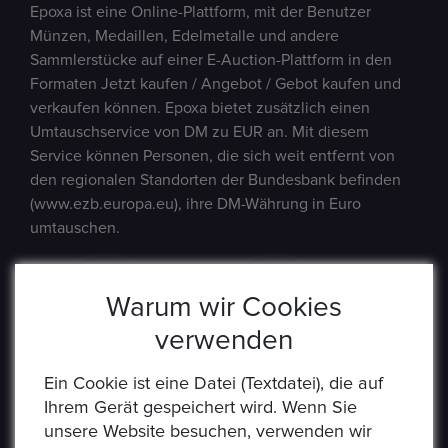
Epoxa ist eine Online-Plattform, mit der Benutzer
Münzen, Medaillen, Edelmetalle und andere
Sammlerstücke auf einer E-Auction-Plattform in den
Formaten Jetzt kaufen / Angebot / Gebot kaufen und
verkaufen können. Epoxa bietet zusätzlich einen
Umtauschservice von DM zu EUR an. Mit diesem
Service können Personen, die sich weit entfernt von
den regionalen Standorten der Bundesbank befinden
(www.ezb.europa.eu), ihre DM-Währung in Euro
umtauschen.
Warum wir Cookies
verwenden
Ein Cookie ist eine Datei (Textdatei), die auf
Ihrem Gerät gespeichert wird. Wenn Sie
unsere Website besuchen, verwenden wir