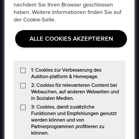
nachdem Sie Ihren Browser geschlossen
Social-Media AGB
haben. Weitere Informationen finden Sie auf
der Cookie-Seite.
Haftungsausschluss
Cookie
ALLE COOKIES AKZEPTIEREN
CONTACT US
Auf der Hatterwiese 8, 63322 Rödermark
1: Cookies zur Verbesserung des
Auktion-platform & Homepage.
+49 6074 486 6351
2: Cookies für relevanteren Content bei
Websuchen, auf anderen Webseiten und
in Sozialen Medien.
+49 6074 486 6352
3: Cookies, damit zusätzliche
epoxa@epoxa.de
Funktionen und Empfehlungen genutzt
werden können und von
Partnerprogrammen profitieren zu
https://www.epoxa.de
können.