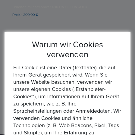
Wiener Philharmoniker 1/10 UNZE FEINGOLD
Preis : 200,00 €
Warum wir Cookies
verwenden
Ein Cookie ist eine Datei (Textdatei), die auf
Ihrem Gerät gespeichert wird. Wenn Sie
unsere Website besuchen, verwenden wir
unsere eigenen Cookies („Erstanbieter-
Cookies“), um Informationen auf Ihrem Gerät
Südafrika 2 Rand Gold 1962 Republik
zu speichern, wie z. B. Ihre
Preis : 450,00 €
Spracheinstellungen oder Anmeldedaten. Wir
verwenden Cookies und ähnliche
Anzahl von Artikeln:
5
/ Seiten
1
von
1
Technologien (z. B. Web-Beacons, Pixel, Tags
und Skripte), um Ihre Erfahrung zu