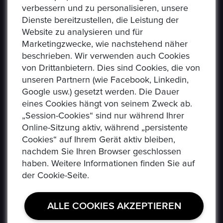
verbessern und zu personalisieren, unsere
Dienste bereitzustellen, die Leistung der
Website zu analysieren und für
Marketingzwecke, wie nachstehend näher
beschrieben. Wir verwenden auch Cookies
von Drittanbietern. Dies sind Cookies, die von
Epoxa ist eine Online-Plattform, mit der Benutzer
unseren Partnern (wie Facebook, Linkedin,
Münzen, Medaillen, Edelmetalle und andere
Google usw.) gesetzt werden. Die Dauer
Sammlerstücke auf einer E-Auction-Plattform in den
eines Cookies hängt von seinem Zweck ab.
Formaten Jetzt kaufen / Angebot / Gebot kaufen und
„Session-Cookies“ sind nur während Ihrer
verkaufen können. Epoxa bietet zusätzlich einen
Online-Sitzung aktiv, während „persistente
Umtauschservice von DM zu EUR an. Mit diesem
Cookies“ auf Ihrem Gerät aktiv bleiben,
Service können Personen, die sich weit entfernt von
nachdem Sie Ihren Browser geschlossen
den regionalen Standorten der Bundesbank befinden
haben. Weitere Informationen finden Sie auf
(www.ezb.europa.eu), ihre DM-Währung in Euro
der Cookie-Seite.
umtauschen.
ALLE COOKIES AKZEPTIEREN