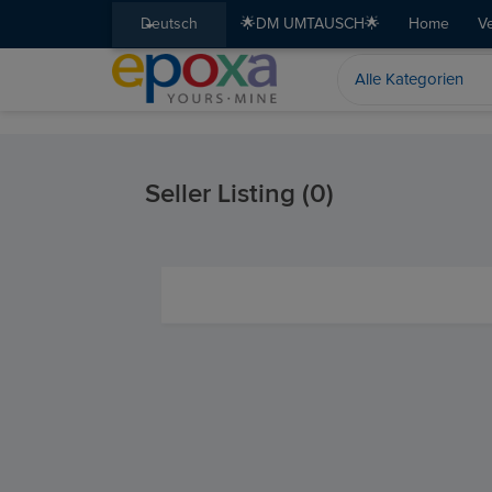
Deutsch
🌟DM UMTAUSCH🌟
Home
V
Seller Listing (0)