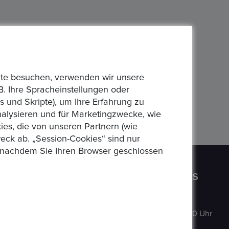
bsite besuchen, verwenden wir unsere
B. Ihre Spracheinstellungen oder
 und Skripte), um Ihre Erfahrung zu
analysieren und für Marketingzwecke, wie
es, die von unseren Partnern (wie
eck ab. „Session-Cookies“ sind nur
n, nachdem Sie Ihren Browser geschlossen
CONTACT US
OPENING HOURS
Auf der
MO
:
9:00–18:00 Uhr
Hatterwiese 8,