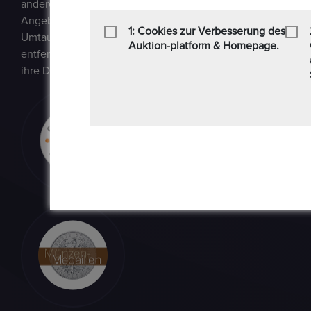
andere Sammlerstücke auf einer E-Auction-Plattform in den
Angebot / Gebot kaufen und verkaufen können. Epoxa biete
1: Cookies zur Verbesserung des
Umtauschservice von DM zu EUR an. Mit diesem Service kön
Auktion-platform & Homepage.
entfernt von den regionalen Standorten der Bundesbank be
ihre DM-Währung in Euro umtauschen.