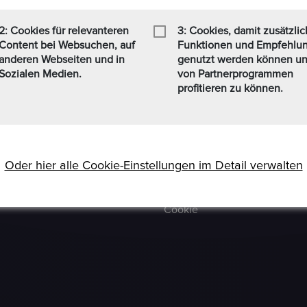
 Formaten Jetzt kaufen /
Häufig Gestellte Fragen
t zusätzlich einen
2: Cookies für relevanteren
3: Cookies, damit zusätzli
Verkäufer Richtlinien
nen Personen, die sich weit
Content bei Websuchen, auf
Funktionen und Empfehlu
finden (www.ezb.europa.eu),
anderen Webseiten und in
genutzt werden können u
Impressum
Sozialen Medien.
von Partnerprogrammen
Kommissionsgebühren
profitieren zu können.
Allgemeine
Bestimmungen
Social-Media AGB
Oder hier alle Cookie-Einstellungen im Detail verwalten
Haftungsausschluss
Cookie