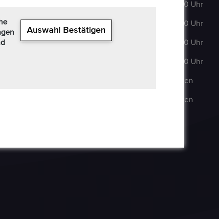
63322 Rödermark
DI
:
9:00–18:00 Uhr
+49 6074 486 6351
che
MI
:
9:00–18:00 Uhr
Auswahl Bestätigen
ngen
+49 6074 486
nd
DO
:
9:00–18:00 Uhr
6352
FR
:
9:00–18:00 Uhr
epoxa@epoxa.de
SA
:
Geschlossen
https://www.epoxa.de
SO
:
Geschlossen