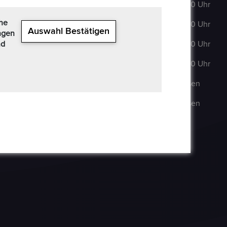
63322 Rödermark
DI
:
9:00–18:00 Uhr
+49 6074 486 6351
che
MI
:
9:00–18:00 Uhr
Auswahl Bestätigen
ngen
+49 6074 486
nd
DO
:
9:00–18:00 Uhr
6352
FR
:
9:00–18:00 Uhr
epoxa@epoxa.de
SA
:
Geschlossen
https://www.epoxa.de
SO
:
Geschlossen