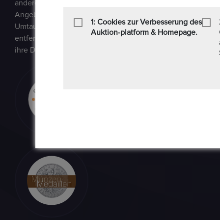
andere Sammlerstücke auf einer E-Auction-Plattform in den
Angebot / Gebot kaufen und verkaufen können. Epoxa biete
1: Cookies zur Verbesserung des
Umtauschservice von DM zu EUR an. Mit diesem Service kön
Auktion-platform & Homepage.
entfernt von den regionalen Standorten der Bundesbank be
ihre DM-Währung in Euro umtauschen.