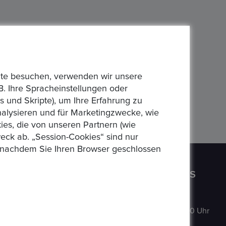
bsite besuchen, verwenden wir unsere
B. Ihre Spracheinstellungen oder
 und Skripte), um Ihre Erfahrung zu
analysieren und für Marketingzwecke, wie
es, die von unseren Partnern (wie
eck ab. „Session-Cookies“ sind nur
n, nachdem Sie Ihren Browser geschlossen
CONTACT US
OPENING HOURS
Auf der
MO
:
9:00–18:00 Uhr
Hatterwiese 8,