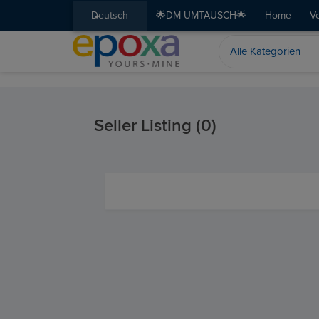
Deutsch
🌟DM UMTAUSCH🌟
Home
V
Seller Listing (0)