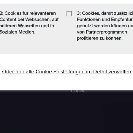
 Formaten Jetzt kaufen /
Häufig Gestellte Fragen
t zusätzlich einen
2: Cookies für relevanteren
3: Cookies, damit zusätzli
Verkäufer Richtlinien
nen Personen, die sich weit
Content bei Websuchen, auf
Funktionen und Empfehlu
finden (www.ezb.europa.eu),
anderen Webseiten und in
genutzt werden können u
Impressum
Sozialen Medien.
von Partnerprogrammen
Kommissionsgebühren
profitieren zu können.
Allgemeine
Bestimmungen
Social-Media AGB
Oder hier alle Cookie-Einstellungen im Detail verwalten
Haftungsausschluss
Cookie