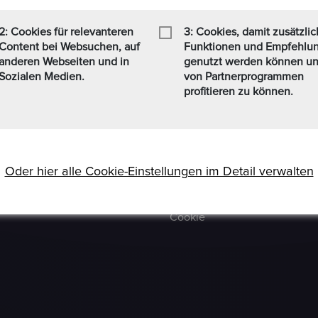
 Formaten Jetzt kaufen /
Häufig Gestellte Fragen
t zusätzlich einen
2: Cookies für relevanteren
3: Cookies, damit zusätzli
Verkäufer Richtlinien
nen Personen, die sich weit
Content bei Websuchen, auf
Funktionen und Empfehlu
finden (www.ezb.europa.eu),
anderen Webseiten und in
genutzt werden können u
Impressum
Sozialen Medien.
von Partnerprogrammen
Kommissionsgebühren
profitieren zu können.
Allgemeine
Bestimmungen
Social-Media AGB
Oder hier alle Cookie-Einstellungen im Detail verwalten
Haftungsausschluss
Cookie