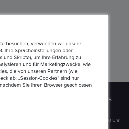
bsite besuchen, verwenden wir unsere
B. Ihre Spracheinstellungen oder
 und Skripte), um Ihre Erfahrung zu
analysieren und für Marketingzwecke, wie
es, die von unseren Partnern (wie
eck ab. „Session-Cookies“ sind nur
n, nachdem Sie Ihren Browser geschlossen
CONTACT US
OPENING HOURS
Auf der
MO
:
9:00–18:00 Uhr
Hatterwiese 8,