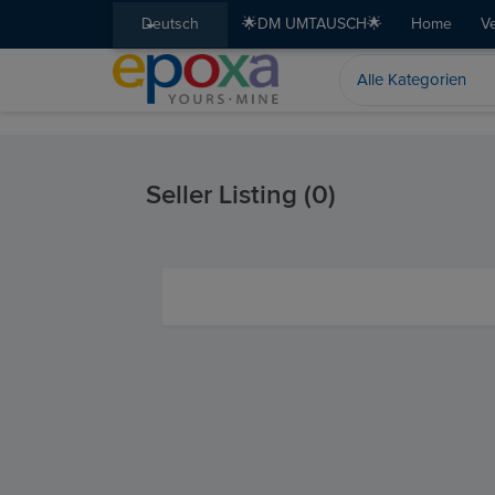
Deutsch
🌟DM UMTAUSCH🌟
Home
V
Seller Listing (0)