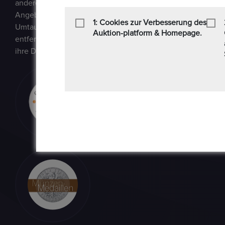
andere Sammlerstücke auf einer E-Auction-Plattform in den
Angebot / Gebot kaufen und verkaufen können. Epoxa biete
1: Cookies zur Verbesserung des
Umtauschservice von DM zu EUR an. Mit diesem Service kön
Auktion-platform & Homepage.
entfernt von den regionalen Standorten der Bundesbank be
ihre DM-Währung in Euro umtauschen.