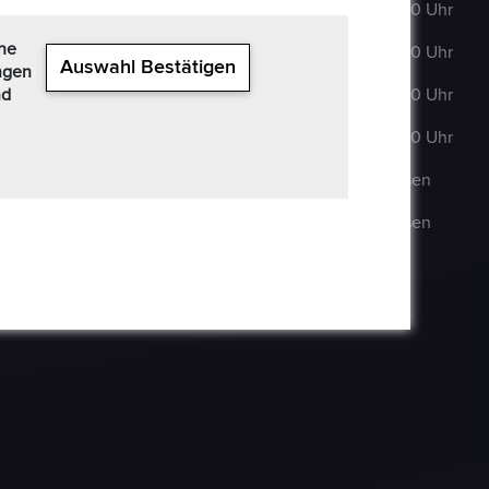
63322 Rödermark
DI
:
9:00–18:00 Uhr
+49 6074 486 6351
che
MI
:
9:00–18:00 Uhr
Auswahl Bestätigen
ngen
+49 6074 486
nd
DO
:
9:00–18:00 Uhr
6352
FR
:
9:00–18:00 Uhr
epoxa@epoxa.de
SA
:
Geschlossen
https://www.epoxa.de
SO
:
Geschlossen