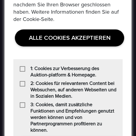
nachdem Sie Ihren Browser geschlossen
Social-Media AGB
haben. Weitere Informationen finden Sie auf
der Cookie-Seite.
Haftungsausschluss
Cookie
ALLE COOKIES AKZEPTIEREN
CONTACT US
Auf der Hatterwiese 8, 63322 Rödermark
1: Cookies zur Verbesserung des
Auktion-platform & Homepage.
+49 6074 486 6351
2: Cookies für relevanteren Content bei
Websuchen, auf anderen Webseiten und
in Sozialen Medien.
+49 6074 486 6352
3: Cookies, damit zusätzliche
epoxa@epoxa.de
Funktionen und Empfehlungen genutzt
werden können und von
Partnerprogrammen profitieren zu
https://www.epoxa.de
können.