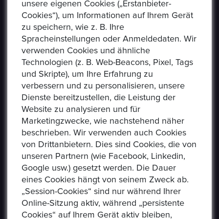
unsere eigenen Cookies („Erstanbieter-
Cookies“), um Informationen auf Ihrem Gerät
zu speichern, wie z. B. Ihre
Spracheinstellungen oder Anmeldedaten. Wir
verwenden Cookies und ähnliche
Technologien (z. B. Web-Beacons, Pixel, Tags
und Skripte), um Ihre Erfahrung zu
verbessern und zu personalisieren, unsere
USEFUL LINKS
Dienste bereitzustellen, die Leistung der
Website zu analysieren und für
Marketingzwecke, wie nachstehend näher
Datenschutzerklaerung
beschrieben. Wir verwenden auch Cookies
Häufig Gestellte Fragen
von Drittanbietern. Dies sind Cookies, die von
unseren Partnern (wie Facebook, Linkedin,
Verkäufer Richtlinien
Google usw.) gesetzt werden. Die Dauer
eines Cookies hängt von seinem Zweck ab.
Impressum
„Session-Cookies“ sind nur während Ihrer
Kommissionsgebühren
Online-Sitzung aktiv, während „persistente
Cookies“ auf Ihrem Gerät aktiv bleiben,
Allgemeine Bestimmungen