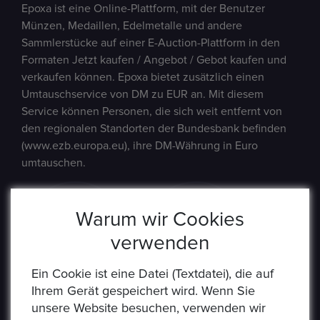
Epoxa ist eine Online-Plattform, mit der Benutzer
Münzen, Medaillen, Edelmetalle und andere
Sammlerstücke auf einer E-Auction-Plattform in den
Formaten Jetzt kaufen / Angebot / Gebot kaufen und
verkaufen können. Epoxa bietet zusätzlich einen
Umtauschservice von DM zu EUR an. Mit diesem
Service können Personen, die sich weit entfernt von
den regionalen Standorten der Bundesbank befinden
(www.ezb.europa.eu), ihre DM-Währung in Euro
umtauschen.
Warum wir Cookies
verwenden
Ein Cookie ist eine Datei (Textdatei), die auf
Ihrem Gerät gespeichert wird. Wenn Sie
unsere Website besuchen, verwenden wir