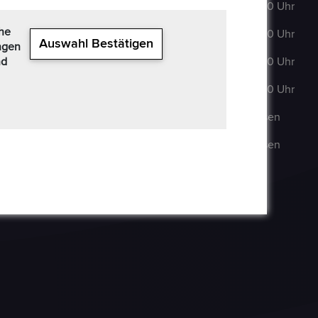
63322 Rödermark
DI
:
9:00–18:00 Uhr
+49 6074 486 6351
che
MI
:
9:00–18:00 Uhr
Auswahl Bestätigen
ngen
+49 6074 486
nd
DO
:
9:00–18:00 Uhr
6352
FR
:
9:00–18:00 Uhr
epoxa@epoxa.de
SA
:
Geschlossen
https://www.epoxa.de
SO
:
Geschlossen