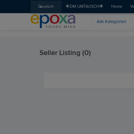
Deutsch
🌟DM UMTAUSCH🌟
Home
V
Seller Listing (0)