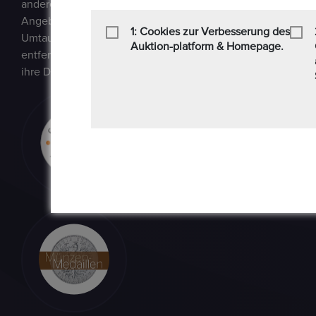
andere Sammlerstücke auf einer E-Auction-Plattform in den
Angebot / Gebot kaufen und verkaufen können. Epoxa biete
1: Cookies zur Verbesserung des
Umtauschservice von DM zu EUR an. Mit diesem Service kön
Auktion-platform & Homepage.
entfernt von den regionalen Standorten der Bundesbank be
ihre DM-Währung in Euro umtauschen.