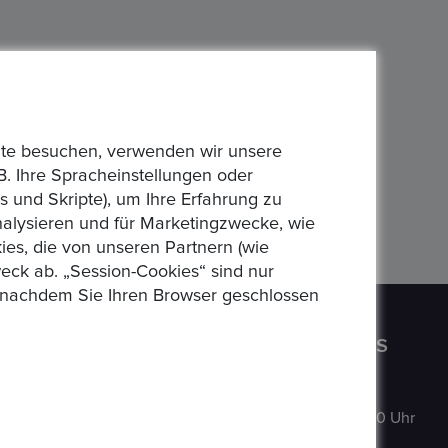
bsite besuchen, verwenden wir unsere
B. Ihre Spracheinstellungen oder
 und Skripte), um Ihre Erfahrung zu
analysieren und für Marketingzwecke, wie
es, die von unseren Partnern (wie
eck ab. „Session-Cookies“ sind nur
n, nachdem Sie Ihren Browser geschlossen
CONTACT US
OPENING HOURS
Auf der
MO
:
9:00–18:00 Uhr
Hatterwiese 8,