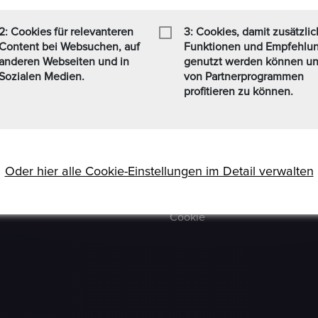
 Formaten Jetzt kaufen /
Häufig Gestellte Fragen
t zusätzlich einen
2: Cookies für relevanteren
3: Cookies, damit zusätzli
Verkäufer Richtlinien
nen Personen, die sich weit
Content bei Websuchen, auf
Funktionen und Empfehlu
finden (www.ezb.europa.eu),
anderen Webseiten und in
genutzt werden können u
Impressum
Sozialen Medien.
von Partnerprogrammen
Kommissionsgebühren
profitieren zu können.
Allgemeine
Bestimmungen
Social-Media AGB
Oder hier alle Cookie-Einstellungen im Detail verwalten
Haftungsausschluss
Cookie