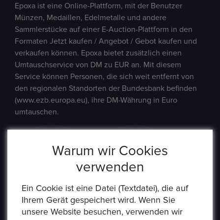
Epoxa ist eine Online-Plattform, mit der Benutzer
Münzen, Medaillen, Edelmetalle und andere
Sammlerstücke auf einer E-Auction-Plattform in den
Formaten Jetzt kaufen / Angebot / Gebot kaufen und
verkaufen können. Epoxa bietet zusätzlich einen
Umtauschservice von DM zu EUR an. Mit diesem
Service können Personen, die sich weit entfernt von
den regionalen Standorten der Bundesbank befinden
(www.ezb.europa.eu), ihre DM-Währung in Euro
umtauschen.
Warum wir Cookies
verwenden
Ein Cookie ist eine Datei (Textdatei), die auf
Ihrem Gerät gespeichert wird. Wenn Sie
unsere Website besuchen, verwenden wir