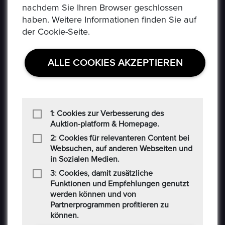
nachdem Sie Ihren Browser geschlossen
Social-Media AGB
haben. Weitere Informationen finden Sie auf
der Cookie-Seite.
Haftungsausschluss
Cookie
ALLE COOKIES AKZEPTIEREN
CONTACT US
Auf der Hatterwiese 8, 63322 Rödermark
1: Cookies zur Verbesserung des
Auktion-platform & Homepage.
+49 6074 486 6351
2: Cookies für relevanteren Content bei
Websuchen, auf anderen Webseiten und
in Sozialen Medien.
+49 6074 486 6352
3: Cookies, damit zusätzliche
epoxa@epoxa.de
Funktionen und Empfehlungen genutzt
werden können und von
Partnerprogrammen profitieren zu
https://www.epoxa.de
können.