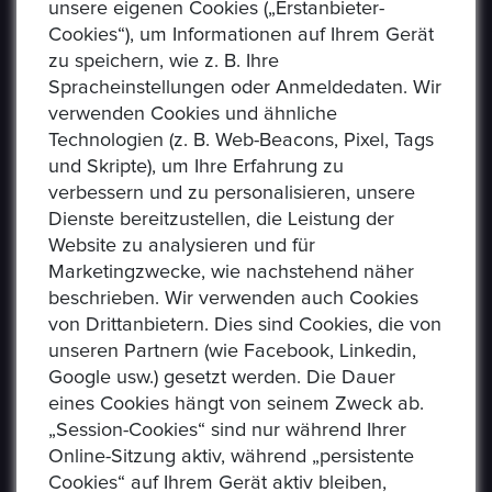
unsere eigenen Cookies („Erstanbieter-
Cookies“), um Informationen auf Ihrem Gerät
zu speichern, wie z. B. Ihre
Spracheinstellungen oder Anmeldedaten. Wir
verwenden Cookies und ähnliche
Technologien (z. B. Web-Beacons, Pixel, Tags
und Skripte), um Ihre Erfahrung zu
verbessern und zu personalisieren, unsere
USEFUL LINKS
Dienste bereitzustellen, die Leistung der
Website zu analysieren und für
Marketingzwecke, wie nachstehend näher
Datenschutzerklaerung
beschrieben. Wir verwenden auch Cookies
Häufig Gestellte Fragen
von Drittanbietern. Dies sind Cookies, die von
unseren Partnern (wie Facebook, Linkedin,
Verkäufer Richtlinien
Google usw.) gesetzt werden. Die Dauer
eines Cookies hängt von seinem Zweck ab.
Impressum
„Session-Cookies“ sind nur während Ihrer
Kommissionsgebühren
Online-Sitzung aktiv, während „persistente
Cookies“ auf Ihrem Gerät aktiv bleiben,
Allgemeine Bestimmungen