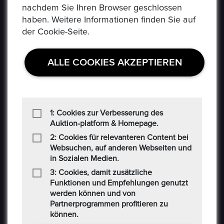
nachdem Sie Ihren Browser geschlossen
Social-Media AGB
haben. Weitere Informationen finden Sie auf
der Cookie-Seite.
Haftungsausschluss
Cookie
ALLE COOKIES AKZEPTIEREN
CONTACT US
Auf der Hatterwiese 8, 63322 Rödermark
1: Cookies zur Verbesserung des
Auktion-platform & Homepage.
+49 6074 486 6351
2: Cookies für relevanteren Content bei
Websuchen, auf anderen Webseiten und
in Sozialen Medien.
+49 6074 486 6352
3: Cookies, damit zusätzliche
epoxa@epoxa.de
Funktionen und Empfehlungen genutzt
werden können und von
Partnerprogrammen profitieren zu
https://www.epoxa.de
können.