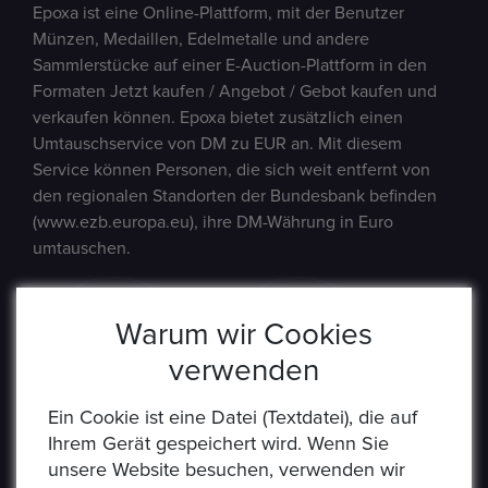
Epoxa ist eine Online-Plattform, mit der Benutzer
Münzen, Medaillen, Edelmetalle und andere
Sammlerstücke auf einer E-Auction-Plattform in den
Formaten Jetzt kaufen / Angebot / Gebot kaufen und
verkaufen können. Epoxa bietet zusätzlich einen
Umtauschservice von DM zu EUR an. Mit diesem
Service können Personen, die sich weit entfernt von
den regionalen Standorten der Bundesbank befinden
(www.ezb.europa.eu), ihre DM-Währung in Euro
umtauschen.
Warum wir Cookies
verwenden
Ein Cookie ist eine Datei (Textdatei), die auf
Ihrem Gerät gespeichert wird. Wenn Sie
unsere Website besuchen, verwenden wir