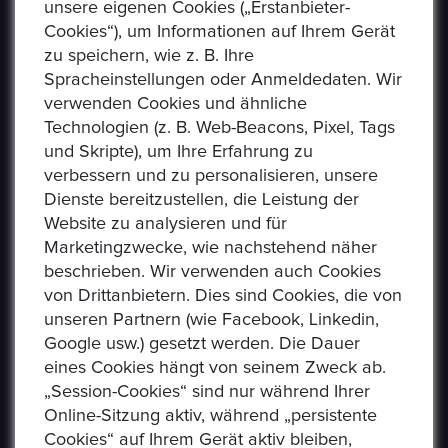
unsere eigenen Cookies („Erstanbieter-
Cookies“), um Informationen auf Ihrem Gerät
zu speichern, wie z. B. Ihre
Spracheinstellungen oder Anmeldedaten. Wir
verwenden Cookies und ähnliche
Technologien (z. B. Web-Beacons, Pixel, Tags
und Skripte), um Ihre Erfahrung zu
verbessern und zu personalisieren, unsere
USEFUL LINKS
Dienste bereitzustellen, die Leistung der
Website zu analysieren und für
Marketingzwecke, wie nachstehend näher
Datenschutzerklaerung
beschrieben. Wir verwenden auch Cookies
Häufig Gestellte Fragen
von Drittanbietern. Dies sind Cookies, die von
unseren Partnern (wie Facebook, Linkedin,
Verkäufer Richtlinien
Google usw.) gesetzt werden. Die Dauer
eines Cookies hängt von seinem Zweck ab.
Impressum
„Session-Cookies“ sind nur während Ihrer
Kommissionsgebühren
Online-Sitzung aktiv, während „persistente
Cookies“ auf Ihrem Gerät aktiv bleiben,
Allgemeine Bestimmungen