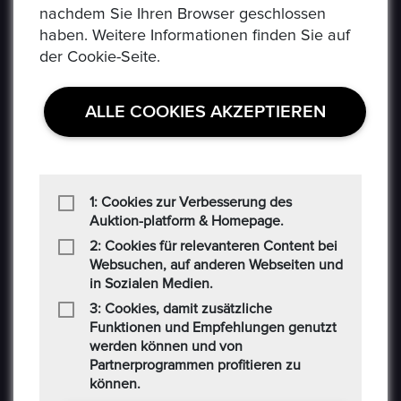
nachdem Sie Ihren Browser geschlossen
Social-Media AGB
haben. Weitere Informationen finden Sie auf
der Cookie-Seite.
Haftungsausschluss
Cookie
ALLE COOKIES AKZEPTIEREN
CONTACT US
Auf der Hatterwiese 8, 63322 Rödermark
1: Cookies zur Verbesserung des
Auktion-platform & Homepage.
+49 6074 486 6351
2: Cookies für relevanteren Content bei
Websuchen, auf anderen Webseiten und
in Sozialen Medien.
+49 6074 486 6352
3: Cookies, damit zusätzliche
epoxa@epoxa.de
Funktionen und Empfehlungen genutzt
werden können und von
Partnerprogrammen profitieren zu
https://www.epoxa.de
können.