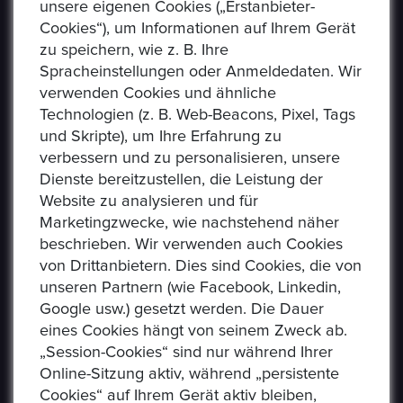
unsere eigenen Cookies („Erstanbieter-
Cookies“), um Informationen auf Ihrem Gerät
zu speichern, wie z. B. Ihre
Spracheinstellungen oder Anmeldedaten. Wir
verwenden Cookies und ähnliche
Technologien (z. B. Web-Beacons, Pixel, Tags
und Skripte), um Ihre Erfahrung zu
verbessern und zu personalisieren, unsere
USEFUL LINKS
Dienste bereitzustellen, die Leistung der
Website zu analysieren und für
Marketingzwecke, wie nachstehend näher
Datenschutzerklaerung
beschrieben. Wir verwenden auch Cookies
Häufig Gestellte Fragen
von Drittanbietern. Dies sind Cookies, die von
unseren Partnern (wie Facebook, Linkedin,
Verkäufer Richtlinien
Google usw.) gesetzt werden. Die Dauer
eines Cookies hängt von seinem Zweck ab.
Impressum
„Session-Cookies“ sind nur während Ihrer
Kommissionsgebühren
Online-Sitzung aktiv, während „persistente
Cookies“ auf Ihrem Gerät aktiv bleiben,
Allgemeine Bestimmungen