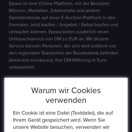
Epoxa ist eine Online-Plattform, mit der Benutzer
Münzen, Medaillen, Edelmetalle und andere
Sammlerstücke auf einer E-Auction-Plattform in den
Formaten Jetzt kaufen / Angebot / Gebot kaufen und
verkaufen können. Epoxa bietet zusätzlich einen
Umtauschservice von DM zu EUR an. Mit diesem
Service können Personen, die sich weit entfernt von
den regionalen Standorten der Bundesbank befinden
(www.ezb.europa.eu), ihre DM-Währung in Euro
umtauschen.
Warum wir Cookies
verwenden
Ein Cookie ist eine Datei (Textdatei), die auf
Ihrem Gerät gespeichert wird. Wenn Sie
unsere Website besuchen, verwenden wir