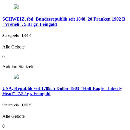
SCHWEIZ, föd. Bundesrepublik seit 1848. 20 Franken 1902 B
"Vreneli". 5,81 gr. Feingold
Startpreis : 1,00 €
Alle Gebote
0
Auktion Startzeit
USA, Republik seit 1789. 5 Dollar 1903 "Half Eagle - Liberty
Head". 7,52 gr. Feingold
Startpreis : 1,00 €
Alle Gebote
0