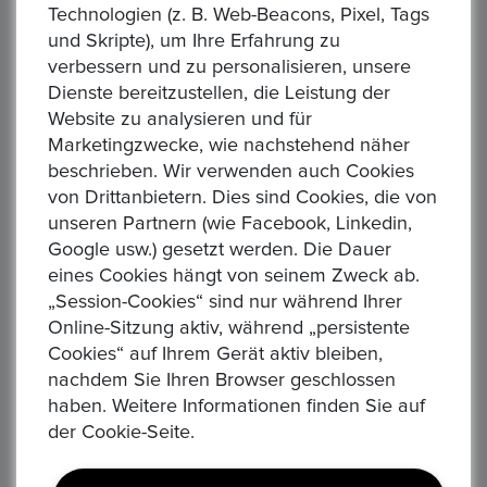
Michaela
Technologien (z. B. Web-Beacons, Pixel, Tags
und Skripte), um Ihre Erfahrung zu
(5.0)
verbessern und zu personalisieren, unsere
Gerne wieder
Dienste bereitzustellen, die Leistung der
Website zu analysieren und für
02Apr, 2020
Marketingzwecke, wie nachstehend näher
beschrieben. Wir verwenden auch Cookies
von Drittanbietern. Dies sind Cookies, die von
unseren Partnern (wie Facebook, Linkedin,
Google usw.) gesetzt werden. Die Dauer
Michaela
eines Cookies hängt von seinem Zweck ab.
(5.0)
„Session-Cookies“ sind nur während Ihrer
Gerne wieder
Online-Sitzung aktiv, während „persistente
Cookies“ auf Ihrem Gerät aktiv bleiben,
02Apr, 2020
nachdem Sie Ihren Browser geschlossen
haben. Weitere Informationen finden Sie auf
Total Records:
86
Page of pages:
4
of
9
der Cookie-Seite.
‹
1
2
3
4
5
6