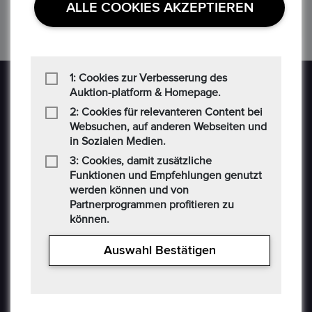
ALLE COOKIES AKZEPTIEREN
7
8
9
›
1: Cookies zur Verbesserung des
Auktion-platform & Homepage.
2: Cookies für relevanteren Content bei
Websuchen, auf anderen Webseiten und
in Sozialen Medien.
3: Cookies, damit zusätzliche
Epoxa ist eine Online-Plattform, mit der Benutzer
Funktionen und Empfehlungen genutzt
Münzen, Medaillen, Edelmetalle und andere
werden können und von
Sammlerstücke auf einer E-Auction-Plattform in den
Partnerprogrammen profitieren zu
Formaten Jetzt kaufen / Angebot / Gebot kaufen und
können.
verkaufen können. Epoxa bietet zusätzlich einen
Umtauschservice von DM zu EUR an. Mit diesem
Auswahl Bestätigen
Service können Personen, die sich weit entfernt von
den regionalen Standorten der Bundesbank befinden
(www.ezb.europa.eu), ihre DM-Währung in Euro