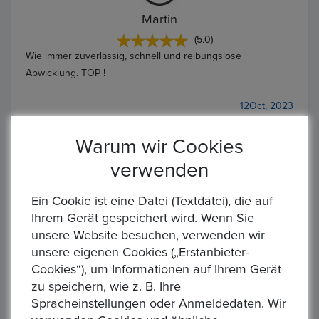
Martin
(5.0)
Wie immer zuverlässig, schnell und reibungslose
Abwicklung. TOP !
12Oct, 2023
Warum wir Cookies
verwenden
Martin
Ein Cookie ist eine Datei (Textdatei), die auf
Ihrem Gerät gespeichert wird. Wenn Sie
(5.0)
unsere Website besuchen, verwenden wir
Wie immer zuverlässig, schnell und reibungslose
unsere eigenen Cookies („Erstanbieter-
Abwicklung. TOP !
Cookies“), um Informationen auf Ihrem Gerät
zu speichern, wie z. B. Ihre
12Oct, 2023
Spracheinstellungen oder Anmeldedaten. Wir