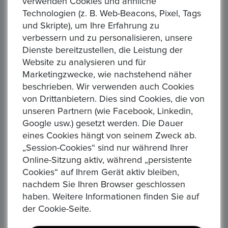
verwenden Cookies und ähnliche
Technologien (z. B. Web-Beacons, Pixel, Tags
und Skripte), um Ihre Erfahrung zu
verbessern und zu personalisieren, unsere
Ernst-Günter
Dienste bereitzustellen, die Leistung der
(5.0)
Website zu analysieren und für
TOP
Marketingzwecke, wie nachstehend näher
beschrieben. Wir verwenden auch Cookies
04Jun, 2023
von Drittanbietern. Dies sind Cookies, die von
unseren Partnern (wie Facebook, Linkedin,
Google usw.) gesetzt werden. Die Dauer
eines Cookies hängt von seinem Zweck ab.
„Session-Cookies“ sind nur während Ihrer
Ernst-Günter
Online-Sitzung aktiv, während „persistente
Cookies“ auf Ihrem Gerät aktiv bleiben,
(5.0)
nachdem Sie Ihren Browser geschlossen
TOP
haben. Weitere Informationen finden Sie auf
04Jun, 2023
der Cookie-Seite.
Total Records:
24
Page of pages:
2
of
3