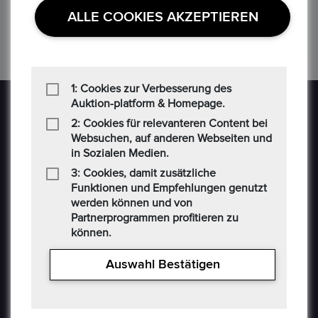
ALLE COOKIES AKZEPTIEREN
‹
1
2
3
›
1: Cookies zur Verbesserung des
Auktion-platform & Homepage.
2: Cookies für relevanteren Content bei
Websuchen, auf anderen Webseiten und
in Sozialen Medien.
3: Cookies, damit zusätzliche
Epoxa ist eine Online-Plattform, mit der Benutzer
Funktionen und Empfehlungen genutzt
Münzen, Medaillen, Edelmetalle und andere
werden können und von
Sammlerstücke auf einer E-Auction-Plattform in den
Partnerprogrammen profitieren zu
können.
Formaten Jetzt kaufen / Angebot / Gebot kaufen und
verkaufen können. Epoxa bietet zusätzlich einen
Auswahl Bestätigen
Umtauschservice von DM zu EUR an. Mit diesem
Service können Personen, die sich weit entfernt von
den regionalen Standorten der Bundesbank befinden