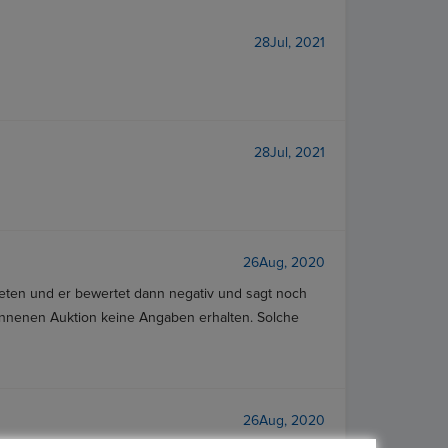
28Jul, 2021
28Jul, 2021
26Aug, 2020
etreten und er bewertet dann negativ und sagt noch
onnenen Auktion keine Angaben erhalten. Solche
26Aug, 2020