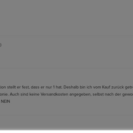
)
tion stellt er fest, dass er nur 1 hat. Deshalb bin ich vom Kauf zurück g
Ironie. Auch sind keine Versandkosten angegeben, selbst nach der gew
e NEIN