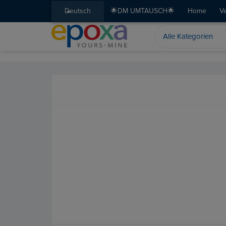
Deutsch
🌟DM UMTAUSCH🌟
Home
V