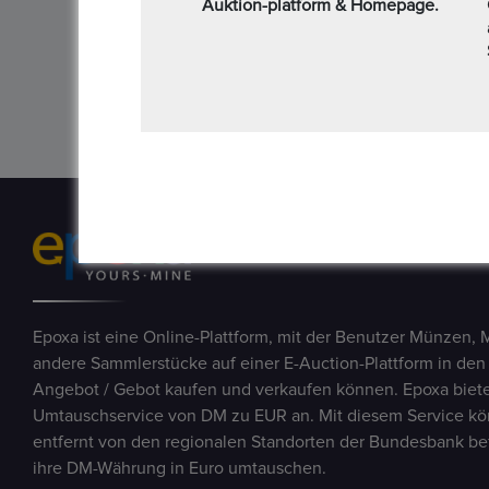
Auktion-platform & Homepage.
Top
Total Records:
8
Page of pages:
1
of
1
Epoxa ist eine Online-Plattform, mit der Benutzer Münzen, 
andere Sammlerstücke auf einer E-Auction-Plattform in den
Angebot / Gebot kaufen und verkaufen können. Epoxa biete
Umtauschservice von DM zu EUR an. Mit diesem Service kön
entfernt von den regionalen Standorten der Bundesbank be
ihre DM-Währung in Euro umtauschen.