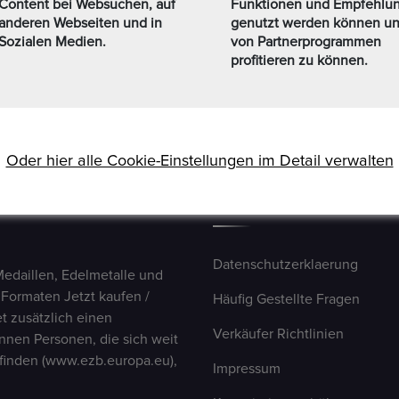
Content bei Websuchen, auf
Funktionen und Empfehlu
anderen Webseiten und in
genutzt werden können u
Sozialen Medien.
von Partnerprogrammen
profitieren zu können.
Oder hier alle Cookie-Einstellungen im Detail verwalten
USEFUL LINKS
Datenschutzerklaerung
Medaillen, Edelmetalle und
 Formaten Jetzt kaufen /
Häufig Gestellte Fragen
t zusätzlich einen
Verkäufer Richtlinien
nen Personen, die sich weit
finden (www.ezb.europa.eu),
Impressum