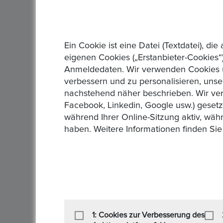
Unseriöser Verkäufer. Stellt Münzen rein
es noch weniger als 1 Stern gäbe, dann ha
Ein Cookie ist eine Datei (Textdatei), 
Michaela
(5.0)
eigenen Cookies („Erstanbieter-Cookies“)
Anmeldedaten. Wir verwenden Cookies un
Gerne wieder
verbessern und zu personalisieren, unse
nachstehend näher beschrieben. Wir ver
Facebook, Linkedin, Google usw.) geset
Michaela
(5.0)
während Ihrer Online-Sitzung aktiv, wäh
Gerne wieder
haben. Weitere Informationen finden Sie
Michaela
(5.0)
Punktlich Lieferung
1: Cookies zur Verbesserung des
Michaela
(5.0)