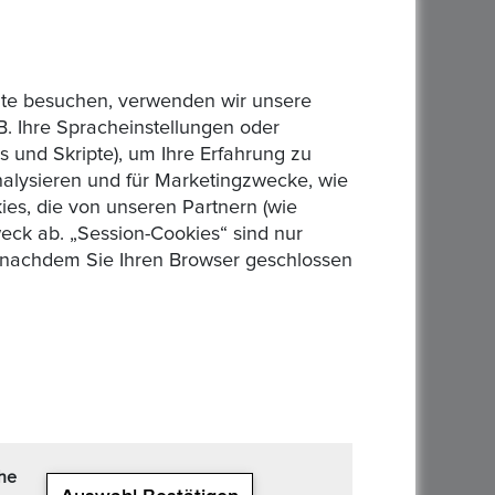
n seine Meinung kund tut. Nein nicht nochmals. Wenn
bsite besuchen, verwenden wir unsere
02Apr, 2020
B. Ihre Spracheinstellungen oder
 und Skripte), um Ihre Erfahrung zu
analysieren und für Marketingzwecke, wie
es, die von unseren Partnern (wie
eck ab. „Session-Cookies“ sind nur
02Apr, 2020
n, nachdem Sie Ihren Browser geschlossen
02Apr, 2020
che
02Apr, 2020