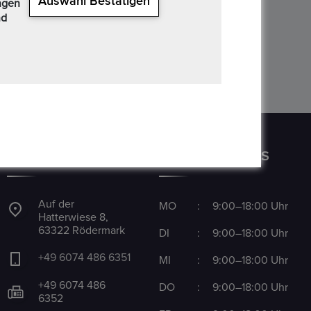
Auswahl Bestätigen
ngen
nd
CONTACT US
OPENING HOURS
Auf der
MO
:
9:00–18:00 Uhr
Hatterwiese 8,
63322 Rödermark
DI
:
9:00–18:00 Uhr
+49 6074 486 6351
MI
:
9:00–18:00 Uhr
+49 6074 486
DO
:
9:00–18:00 Uhr
6352