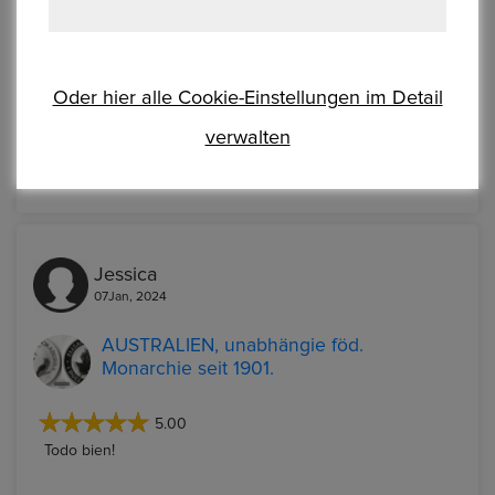
AUSTRALIEN, unabhängie föd.
Monarchie seit 1901.
Oder hier alle Cookie-Einstellungen im Detail
5.00
verwalten
Alle gut!
Jessica
07Jan, 2024
AUSTRALIEN, unabhängie föd.
Monarchie seit 1901.
5.00
Todo bien!