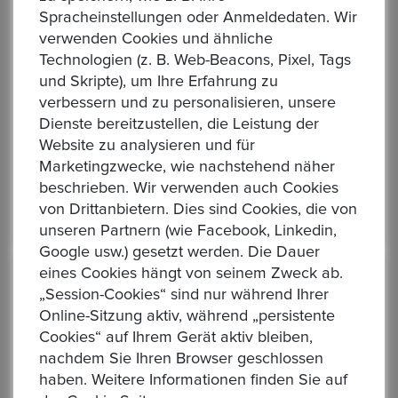
Spracheinstellungen oder Anmeldedaten. Wir
Edelmetallfan
verwenden Cookies und ähnliche
09Jan, 2025
Technologien (z. B. Web-Beacons, Pixel, Tags
und Skripte), um Ihre Erfahrung zu
AUSTRALIEN. Kookaburra 1992, 2 OZ
verbessern und zu personalisieren, unsere
(Unze) FM-Frankf
Dienste bereitzustellen, die Leistung der
Website zu analysieren und für
5.00
Marketingzwecke, wie nachstehend näher
Superschnelle Lieferung, bestens verpackt, gerne wie
beschrieben. Wir verwenden auch Cookies
der !
von Drittanbietern. Dies sind Cookies, die von
unseren Partnern (wie Facebook, Linkedin,
Google usw.) gesetzt werden. Die Dauer
eines Cookies hängt von seinem Zweck ab.
Jessica
„Session-Cookies“ sind nur während Ihrer
13Jun, 2024
Online-Sitzung aktiv, während „persistente
Cookies“ auf Ihrem Gerät aktiv bleiben,
AUSTRALIEN. Dollar
nachdem Sie Ihren Browser geschlossen
2019/2020/2021/2022 "Känguru".
haben. Weitere Informationen finden Sie auf