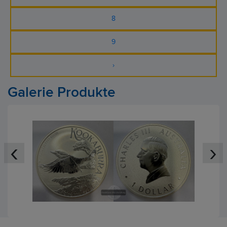
8
9
›
Galerie Produkte
‹
›