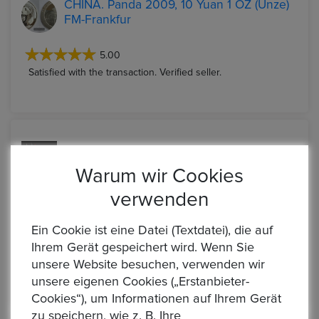
CHINA. Panda 2009, 10 Yuan 1 OZ (Unze)
FM-Frankfur
5.00
Satisfied with the transaction. Verified seller.
Marian
30Nov, 2025
Warum wir Cookies
verwenden
AUSTRALIEN. Kookaburra 2018, 1 Dollar
1 OZ (Unze)
Ein Cookie ist eine Datei (Textdatei), die auf
Ihrem Gerät gespeichert wird. Wenn Sie
5.00
unsere Website besuchen, verwenden wir
Satisfied with the transaction. Verified seller.
unsere eigenen Cookies („Erstanbieter-
Cookies“), um Informationen auf Ihrem Gerät
zu speichern, wie z. B. Ihre