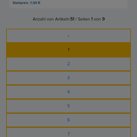
Startpreis :1,00 €
Anzahl von Artikeln:
51
/ Seiten
1
von
9
‹
1
2
3
4
5
6
7