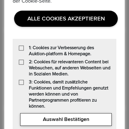
der Cookie-Seite.
5.00
Alles gut!
ALLE COOKIES AKZEPTIEREN
Jessica
1: Cookies zur Verbesserung des
07Jan, 2024
Auktion-platform & Homepage.
2: Cookies für relevanteren Content bei
NIUE. 2 Dollar 2020 "König der Löwen".
Websuchen, auf anderen Webseiten und
31,1 gr.
in Sozialen Medien.
3: Cookies, damit zusätzliche
5.00
Funktionen und Empfehlungen genutzt
Alles in Ordnung!
werden können und von
Partnerprogrammen profitieren zu
können.
Auswahl Bestätigen
Jessica
07Jan, 2024