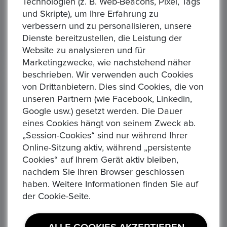
Technologien (z. B. Web-Beacons, Pixel, Tags
zeit
Alle Gebote
Auktion Startzeit
All
und Skripte), um Ihre Erfahrung zu
0
0
8:15
4 days 09:16:15
verbessern und zu personalisieren, unsere
Dienste bereitzustellen, die Leistung der
Website zu analysieren und für
Marketingzwecke, wie nachstehend näher
beschrieben. Wir verwenden auch Cookies
von Drittanbietern. Dies sind Cookies, die von
Gebotshistorie
(4)
unseren Partnern (wie Facebook, Linkedin,
Google usw.) gesetzt werden. Die Dauer
E************r
eines Cookies hängt von seinem Zweck ab.
„Session-Cookies“ sind nur während Ihrer
29/10/2022 04:52 PM
Online-Sitzung aktiv, während „persistente
Cookies“ auf Ihrem Gerät aktiv bleiben,
Gebotsbetrag
nachdem Sie Ihren Browser geschlossen
339,01 €
haben. Weitere Informationen finden Sie auf
der Cookie-Seite.
D******i