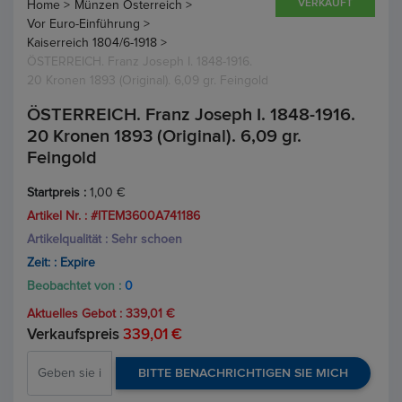
VERKAUFT
Home >
Münzen Österreich >
Vor Euro-Einführung >
Kaiserreich 1804/6-1918 >
ÖSTERREICH. Franz Joseph I. 1848-1916.
20 Kronen 1893 (Original). 6,09 gr. Feingold
ÖSTERREICH. Franz Joseph I. 1848-1916.
20 Kronen 1893 (Original). 6,09 gr.
Feingold
Startpreis :
1,00 €
Artikel Nr. : #ITEM3600A741186
Artikelqualität : Sehr schoen
Zeit: :
Expire
Beobachtet von :
0
Aktuelles Gebot :
339,01 €
Verkaufspreis
339,01 €
BITTE BENACHRICHTIGEN SIE MICH