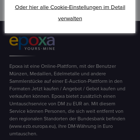
Oder hier alle Cookie-Einstellungen im Detail
verwalten
Epoxa ist eine Online-Plattform, mit der Benutzer
Münzen, Medaillen, Edelmetalle und andere
Sammlerstücke auf einer E-Auction-Plattform in den
Formaten Jetzt kaufen / Angebot / Gebot kaufen und
verkaufen können. Epoxa bietet zusätzlich einen
Umtauschservice von DM zu EUR an. Mit diesem
Service können Personen, die sich weit entfernt von
den regionalen Standorten der Bundesbank befinden
(www.ezb.europa.eu), ihre DM-Währung in Euro
umtauschen.