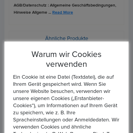
AGB/Datenschutz :
Allgemeine Geschäftsbedingungen,
Hinweise Allgeme ...
Read More
Ähnliche Produkte
Warum wir Cookies
verwenden
Ein Cookie ist eine Datei (Textdatei), die auf
Ihrem Gerät gespeichert wird. Wenn Sie
‹
›
unsere Website besuchen, verwenden wir
unsere eigenen Cookies („Erstanbieter-
Cookies“), um Informationen auf Ihrem Gerät
zu speichern, wie z. B. Ihre
Spracheinstellungen oder Anmeldedaten. Wir
AUSTRALIEN. Kookaburra 2026, 1 Dollar 1 Unze FM-Frankfurt, Feinsilber: 31,1g
AUSTRALIEN. Kookaburra 2026, 1 Dollar 1 Unze FM-Frankfurt, Feinsilber: 31,1g
verwenden Cookies und ähnliche
Startpreis : 1,00 €
Star