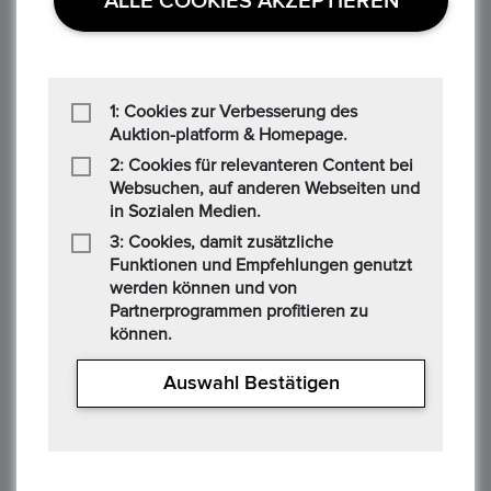
ALLE COOKIES AKZEPTIEREN
29/10/2022 05:21 AM
Gebotsbetrag
334,01 €
1: Cookies zur Verbesserung des
Auktion-platform & Homepage.
2: Cookies für relevanteren Content bei
C********n
Websuchen, auf anderen Webseiten und
28/10/2022 01:43 PM
in Sozialen Medien.
3: Cookies, damit zusätzliche
Gebotsbetrag
Funktionen und Empfehlungen genutzt
werden können und von
332,00 €
Partnerprogrammen profitieren zu
können.
C********n
Auswahl Bestätigen
28/10/2022 01:43 PM
Gebotsbetrag
1,00 €