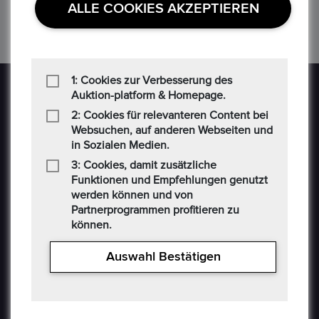
ALLE COOKIES AKZEPTIEREN
‹
1
2
3
›
1: Cookies zur Verbesserung des
Auktion-platform & Homepage.
2: Cookies für relevanteren Content bei
Websuchen, auf anderen Webseiten und
in Sozialen Medien.
3: Cookies, damit zusätzliche
Epoxa ist eine Online-Plattform, mit der Benutzer
Funktionen und Empfehlungen genutzt
Münzen, Medaillen, Edelmetalle und andere
werden können und von
Sammlerstücke auf einer E-Auction-Plattform in den
Partnerprogrammen profitieren zu
Formaten Jetzt kaufen / Angebot / Gebot kaufen und
können.
verkaufen können. Epoxa bietet zusätzlich einen
Umtauschservice von DM zu EUR an. Mit diesem
Auswahl Bestätigen
Service können Personen, die sich weit entfernt von
den regionalen Standorten der Bundesbank befinden
(www.ezb.europa.eu), ihre DM-Währung in Euro