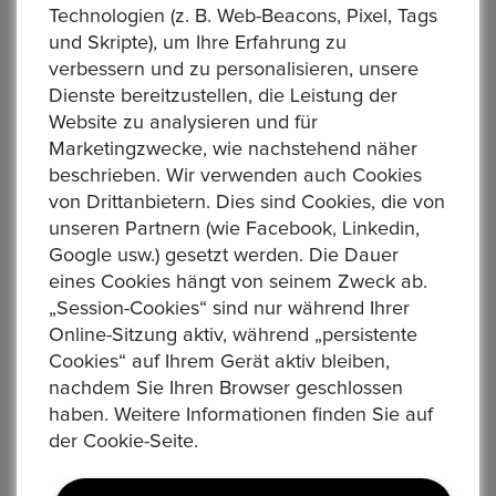
Technologien (z. B. Web-Beacons, Pixel, Tags
und Skripte), um Ihre Erfahrung zu
Richard
verbessern und zu personalisieren, unsere
Dienste bereitzustellen, die Leistung der
(5.0)
Website zu analysieren und für
Alles bestens, wie immer!
Marketingzwecke, wie nachstehend näher
28Apr, 2024
beschrieben. Wir verwenden auch Cookies
von Drittanbietern. Dies sind Cookies, die von
unseren Partnern (wie Facebook, Linkedin,
Google usw.) gesetzt werden. Die Dauer
eines Cookies hängt von seinem Zweck ab.
„Session-Cookies“ sind nur während Ihrer
Richard
Online-Sitzung aktiv, während „persistente
(5.0)
Cookies“ auf Ihrem Gerät aktiv bleiben,
Alles bestens, wie immer!
nachdem Sie Ihren Browser geschlossen
haben. Weitere Informationen finden Sie auf
28Apr, 2024
der Cookie-Seite.
Total Records:
24
Page of pages:
1
of
3