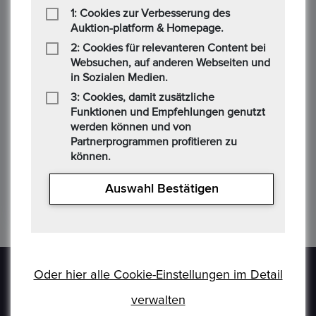
1: Cookies zur Verbesserung des
30/11/2024 09:31 PM
Auktion-platform & Homepage.
2: Cookies für relevanteren Content bei
Gebotsbetrag
Websuchen, auf anderen Webseiten und
2.505,00 €
in Sozialen Medien.
3: Cookies, damit zusätzliche
Funktionen und Empfehlungen genutzt
R******d
werden können und von
Partnerprogrammen profitieren zu
30/11/2024 09:31 PM
können.
Gebotsbetrag
Auswahl Bestätigen
1,00 €
Oder hier alle Cookie-Einstellungen im Detail
verwalten