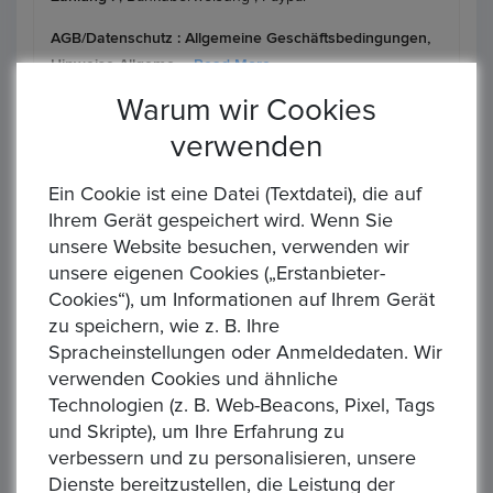
AGB/Datenschutz :
Allgemeine Geschäftsbedingungen,
Hinweise Allgeme ...
Read More
Warum wir Cookies
verwenden
Ähnliche Produkte
Ein Cookie ist eine Datei (Textdatei), die auf
Ihrem Gerät gespeichert wird. Wenn Sie
unsere Website besuchen, verwenden wir
unsere eigenen Cookies („Erstanbieter-
Cookies“), um Informationen auf Ihrem Gerät
zu speichern, wie z. B. Ihre
‹
›
Spracheinstellungen oder Anmeldedaten. Wir
verwenden Cookies und ähnliche
Technologien (z. B. Web-Beacons, Pixel, Tags
und Skripte), um Ihre Erfahrung zu
verbessern und zu personalisieren, unsere
DEUTSCHES KAISERREICH. PREUSSEN, Wilhelm II., 1888-1918. LOT 10 x 20 Mark 1890-1913. Ges. 71,7 gr. Feingold
DEUTSCHES KAISERREICH. HAMBURG, Freie und Hansestadt 1871-1918. 20 Mark 1876 J. 7,17 gr. Feingold
Dienste bereitzustellen, die Leistung der