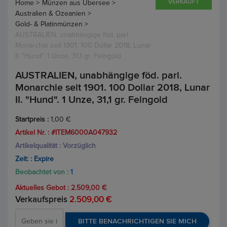
VERKAUFT
Home >
Münzen aus Übersee >
Australien & Ozeanien >
Gold- & Platinmünzen >
AUSTRALIEN, unabhängige föd. parl.
Monarchie seit 1901. 100 Dollar 2018, Lunar
II. "Hund". 1 Unze, 31,1 gr. Feingold
AUSTRALIEN, unabhängige föd. parl.
Monarchie seit 1901. 100 Dollar 2018, Lunar
II. "Hund". 1 Unze, 31,1 gr. Feingold
Startpreis :
1,00 €
Artikel Nr. : #ITEM6000A047932
Artikelqualität : Vorzüglich
Zeit: :
Expire
Beobachtet von :
1
Aktuelles Gebot :
2.509,00 €
Verkaufspreis
2.509,00 €
BITTE BENACHRICHTIGEN SIE MICH