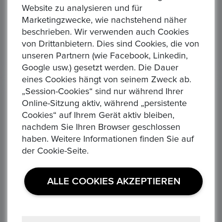
Website zu analysieren und für
Startpreis : 1,00 €
Star
zeit
Alle Gebote
Auktion Startzeit
All
Marketingzwecke, wie nachstehend näher
0
0
6:12
1 day 13:24:12
beschrieben. Wir verwenden auch Cookies
von Drittanbietern. Dies sind Cookies, die von
unseren Partnern (wie Facebook, Linkedin,
Google usw.) gesetzt werden. Die Dauer
eines Cookies hängt von seinem Zweck ab.
„Session-Cookies“ sind nur während Ihrer
Gebotshistorie
(3)
Online-Sitzung aktiv, während „persistente
Cookies“ auf Ihrem Gerät aktiv bleiben,
nachdem Sie Ihren Browser geschlossen
J***********r
haben. Weitere Informationen finden Sie auf
01/12/2024 04:32 PM
der Cookie-Seite.
Gebotsbetrag
ALLE COOKIES AKZEPTIEREN
2.509,00 €
R******d