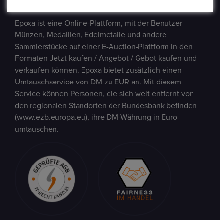
Epoxa ist eine Online-Plattform, mit der Benutzer
Münzen, Medaillen, Edelmetalle und andere
Sammlerstücke auf einer E-Auction-Plattform in den
Formaten Jetzt kaufen / Angebot / Gebot kaufen und
verkaufen können. Epoxa bietet zusätzlich einen
Umtauschservice von DM zu EUR an. Mit diesem
Service können Personen, die sich weit entfernt von
den regionalen Standorten der Bundesbank befinden
(www.ezb.europa.eu), ihre DM-Währung in Euro
umtauschen.