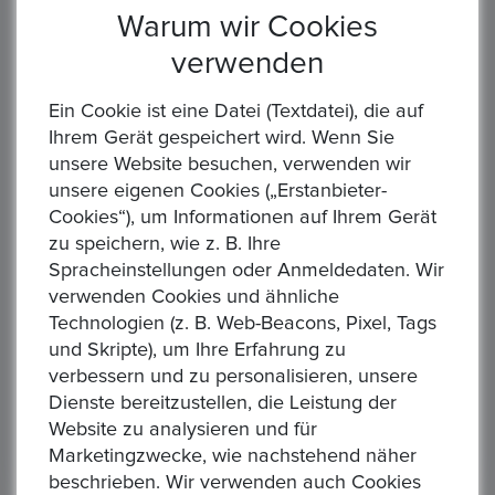
Warum wir Cookies
verwenden
Ein Cookie ist eine Datei (Textdatei), die auf
Ihrem Gerät gespeichert wird. Wenn Sie
unsere Website besuchen, verwenden wir
‹
›
unsere eigenen Cookies („Erstanbieter-
Cookies“), um Informationen auf Ihrem Gerät
zu speichern, wie z. B. Ihre
Spracheinstellungen oder Anmeldedaten. Wir
verwenden Cookies und ähnliche
DEUTSCHES KAISERREICH. PREUSSEN, Wilhelm II., 1888-1918. LOT 10 x 20 Mark 1890-1913. Ges. 71,7 gr. Feingold
DEUTSCHES KAISERREICH. HAMBURG, Freie und Hansestadt 1871-1918. 20 Mark 1876 J. 7,17 gr. Feingold
Technologien (z. B. Web-Beacons, Pixel, Tags
Startpreis : 1,00 €
Star
und Skripte), um Ihre Erfahrung zu
eit:
Alle Gebote
Zeit:
All
verbessern und zu personalisieren, unsere
0
0
pire
Expire
Dienste bereitzustellen, die Leistung der
Website zu analysieren und für
Marketingzwecke, wie nachstehend näher
beschrieben. Wir verwenden auch Cookies