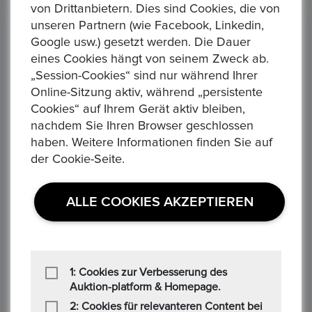
von Drittanbietern. Dies sind Cookies, die von
unseren Partnern (wie Facebook, Linkedin,
Gebotshistorie
(3)
Google usw.) gesetzt werden. Die Dauer
eines Cookies hängt von seinem Zweck ab.
R******d
„Session-Cookies“ sind nur während Ihrer
Online-Sitzung aktiv, während „persistente
25/01/2026 06:21 PM
Cookies“ auf Ihrem Gerät aktiv bleiben,
nachdem Sie Ihren Browser geschlossen
Gebotsbetrag
haben. Weitere Informationen finden Sie auf
1.085,00 €
der Cookie-Seite.
J***********r
ALLE COOKIES AKZEPTIEREN
25/01/2026 05:52 PM
Gebotsbetrag
1: Cookies zur Verbesserung des
1.075,00 €
Auktion-platform & Homepage.
2: Cookies für relevanteren Content bei