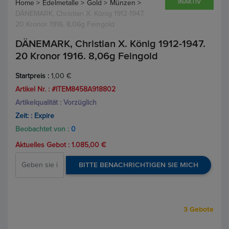
INAKTIV
Home >
Edelmetalle >
Gold >
Münzen >
DÄNEMARK, Christian X. König 1912-1947.
20 Kronor 1916. 8,06g Feingold
DÄNEMARK, Christian X. König 1912-1947.
20 Kronor 1916. 8,06g Feingold
Startpreis :
1,00 €
Artikel Nr. : #ITEM8458A918802
Artikelqualität : Vorzüglich
Zeit: :
Expire
Beobachtet von :
0
Aktuelles Gebot :
1.085,00 €
BITTE BENACHRICHTIGEN SIE MICH
3 Gebote