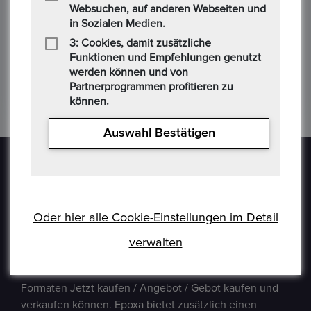
Websuchen, auf anderen Webseiten und
J***********r
in Sozialen Medien.
25/01/2026 05:52 PM
3: Cookies, damit zusätzliche
Funktionen und Empfehlungen genutzt
Gebotsbetrag
werden können und von
Partnerprogrammen profitieren zu
1,00 €
können.
Auswahl Bestätigen
Oder hier alle Cookie-Einstellungen im Detail
Epoxa ist eine Online-Plattform, mit der Benutzer
verwalten
Münzen, Medaillen, Edelmetalle und andere
Sammlerstücke auf einer E-Auction-Plattform in den
Formaten Jetzt kaufen / Angebot / Gebot kaufen und
verkaufen können. Epoxa bietet zusätzlich einen