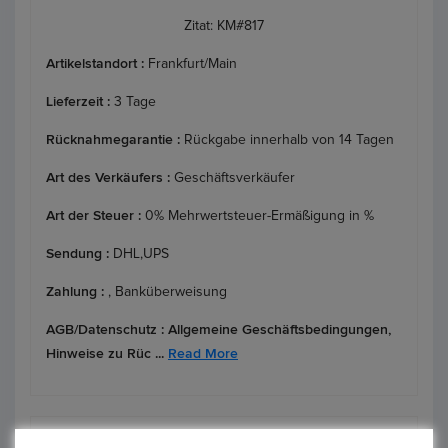
Zitat: KM#817
Artikelstandort :
Frankfurt/Main
Lieferzeit :
3 Tage
Rücknahmegarantie :
Rückgabe innerhalb von 14 Tagen
Art des Verkäufers :
Geschäftsverkäufer
Art der Steuer :
0% Mehrwertsteuer-Ermäßigung in %
Sendung :
DHL,UPS
Zahlung :
, Banküberweisung
AGB/Datenschutz :
Allgemeine Geschäftsbedingungen,
Hinweise zu Rüc ...
Read More
Ähnliche Produkte