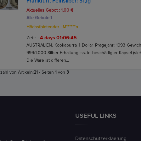
Frankfurt, Feinsilber: 31,1g
Aktuelles Gebot :
1,00 €
Alle Gebote:
1
Höchstbietender :
M******n
Zeit: :
4 days 01:06:44
AUSTRALIEN. Kookaburra 1 Dollar Prägejahr: 1993 Gewicht:
999/1.000 Silber Erhaltung: ss. in beschädigter Kapsel (si
Die Ware ist differen...
zahl von Artikeln:
21
/ Seiten
1
von
3
USEFUL LINKS
Datenschutzerklaerung