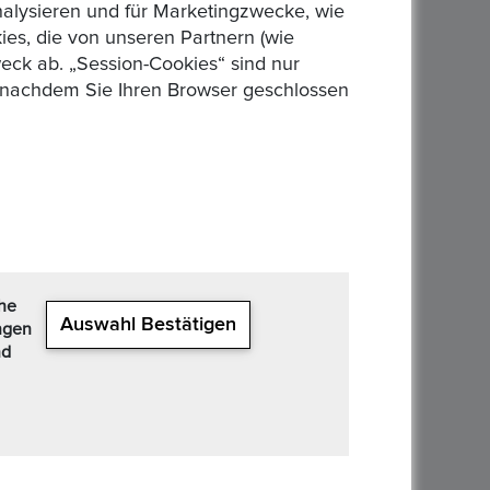
analysieren und für Marketingzwecke, wie
ild) KM#289 Die
es, die von unseren Partnern (wie
eck ab. „Session-Cookies“ sind nur
n, nachdem Sie Ihren Browser geschlossen
ze FM-
Prägejahr: 1998
in Kapsel (siehe
che
Auswahl Bestätigen
ngen
nd
er in peace