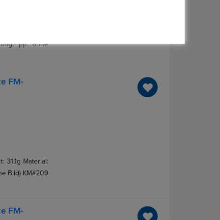
ollar Prägejahr:
ltung: pp. ohne
ze FM-
 31,1g Material:
ehe Bild) KM#209
ze FM-