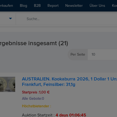
erkaufen
Blog
B2B
Report
Newsletter
Über Uns
Ko
rgebnisse insgesamt (21)
Per Seite
AUSTRALIEN. Kookaburra 2026, 1 Dollar 1 Un
Frankfurt, Feinsilber: 31,1g
Startpreis :1,00 €
Alle Gebote:
0
Höchstbietender :
Auktion Startzeit :
4 days 01:06:44