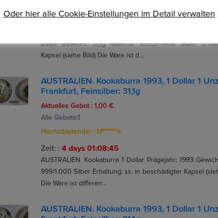
Höchstbietender :
Oder hier alle Cookie-Einstellungen im Detail verwalten
Auktion Startzeit :
4 days 00:44:44
COOK ISLANDS. Heal the world - Live together in peace 1 D
2026 Gewicht: 31,1g Material: 999,9/1.000 Silber Erha
Kapsel (siehe Bild) Die Ware ist d...
AUSTRALIEN. Kookaburra 1993, 1 Dollar 1 Un
Frankfurt, Feinsilber: 31,1g
Aktuelles Gebot :
1,00 €
Alle Gebote:
1
Höchstbietender :
M******n
Zeit: :
4 days 01:08:44
AUSTRALIEN. Kookaburra 1 Dollar Prägejahr: 1993 Gewicht:
999/1.000 Silber Erhaltung: ss. in beschädigter Kapsel (si
Die Ware ist differen...
AUSTRALIEN. Kookaburra 1993, 1 Dollar 1 Un