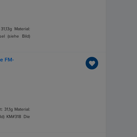
1,13g Material:
el (siehe Bild)
ze FM-
 31,1g Material:
Bild) KM#318 Die