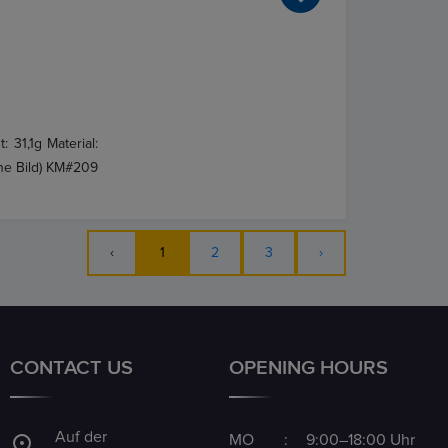
 31,1g Material:
ehe Bild) KM#209
‹
1
2
3
›
CONTACT US
OPENING HOURS
Auf der
MO
:
9:00–18:00 Uhr