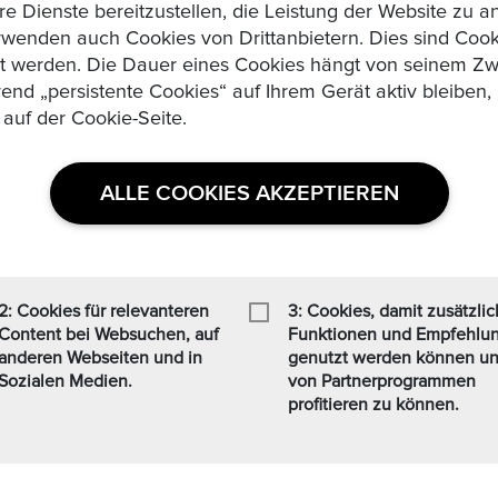
re Dienste bereitzustellen, die Leistung der Website zu 
999/1.000 Silber Erhaltung: ss/vzgl. in Kapsel (siehe B
wenden auch Cookies von Drittanbietern. Dies sind Cooki
Ware ist differenzbesteuert n...
zt werden. Die Dauer eines Cookies hängt von seinem Zw
rend „persistente Cookies“ auf Ihrem Gerät aktiv bleibe
AUSTRALIEN. Kookaburra 1998, 1 Dollar 1 Un
 auf der Cookie-Seite.
Frankfurt, Feinsilber: 31,1g
Startpreis :1,00 €
Alle Gebote:
0
ALLE COOKIES AKZEPTIEREN
Höchstbietender :
Auktion Startzeit :
4 days 00:46:44
AUSTRALIEN. Kookaburra auf einem Zaun sitzend 1 Dollar 
Gewicht: 31,1g Material: 999/1.000 Silber Erhaltung: vzgl. 
2: Cookies für relevanteren
3: Cookies, damit zusätzli
Bild) KM#362 Die Ware ist d...
Content bei Websuchen, auf
Funktionen und Empfehlu
anderen Webseiten und in
genutzt werden können u
Sozialen Medien.
von Partnerprogrammen
COOK ISLANDS. Heal the world - Live togeth
profitieren zu können.
2026, 1 Dollar FM-Frankfurt, Feinsilber: 31,1g
Startpreis :1,00 €
Alle Gebote:
0