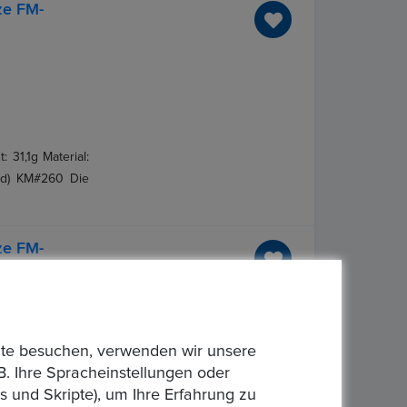
ze FM-
 31,1g Material:
Bild) KM#260 Die
ze FM-
bsite besuchen, verwenden wir unsere
B. Ihre Spracheinstellungen oder
 und Skripte), um Ihre Erfahrung zu
 31,1g Material: